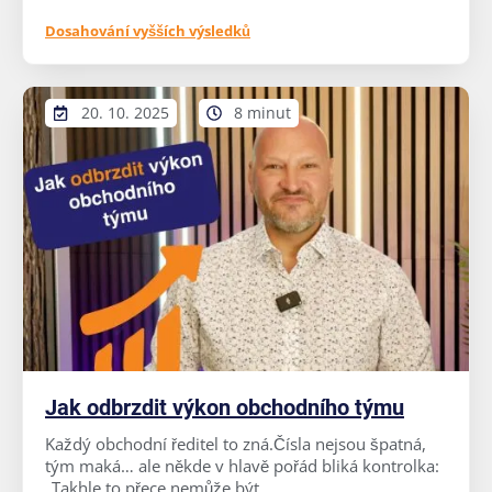
Dosahování vyšších výsledků
20. 10. 2025
8 minut
Jak odbrzdit výkon obchodního týmu
Každý obchodní ředitel to zná.Čísla nejsou špatná,
tým maká… ale někde v hlavě pořád bliká kontrolka:
„Takhle to přece nemůže být ...