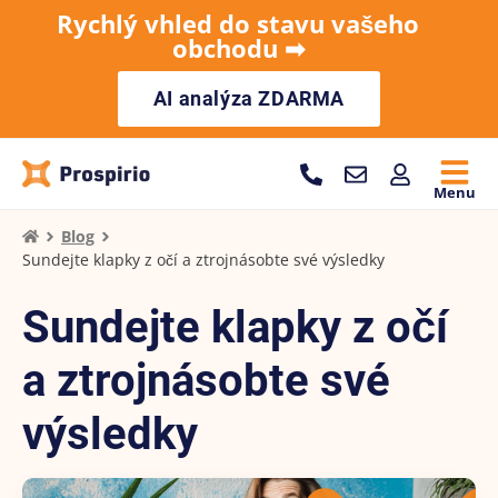
Rychlý vhled do stavu vašeho
obchodu ➡︎
AI analýza ZDARMA
Menu
Blog
Sundejte klapky z očí a ztrojnásobte své výsledky
Sundejte klapky z očí
a ztrojnásobte své
výsledky