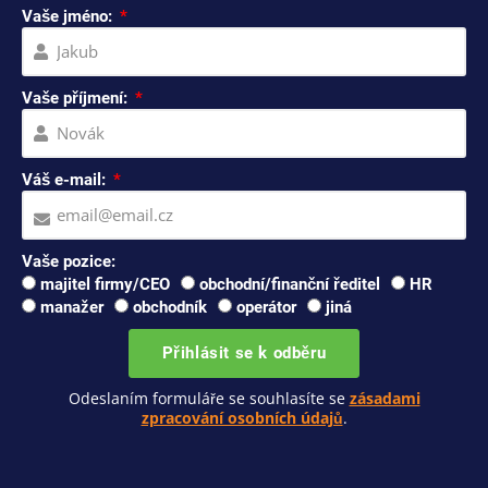
Vaše jméno:
Vaše příjmení:
Váš e-mail:
Vaše pozice:
majitel firmy/CEO
obchodní/finanční ředitel
HR
manažer
obchodník
operátor
jiná
Přihlásit se k odběru
Odeslaním formuláře se souhlasíte se
zásadami
zpracování osobních údajů
.