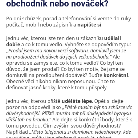
obchodník nebo nováček?
Po dni schůzek, porad a telefonování si vemte do ruky
počítač, mobil nebo zápisník a
napište si
:
Jednu věc, kterou jste ten den u zákazníků
udělali
dobře
a co k tomu vedlo. Vyhněte se odpovědím typu:
„Prodal jsem mu novou verzi softwaru, domluvil jsem se
na prodloužení dodávek do jejich velkoobchodu.“
Ale
opravdu se zamyslete, co k tomu vedlo? Co byl ten
důvod, že jsem prodal? Co byl ten motiv, že jsme se
domluvili na prodloužení dodávek? Buďte
konkrétní
.
Obecné věci nikoho nikam neposunou. Chce to
definovat jasné kroky, které k tomu přispěly.
Jednu věc, kterou příště
uděláte lépe
. Opět si dejte
pozor na odpovědi jako
„Příště musím být na schůzce víc
důvěryhodnější. Příště musím mít při doklepávání byznysu
větší tah na branku.“
Ale dejte si konkrétní body, které k
tomu povedou. Čím zvýším svou důvěryhodnost?
Například
„Místo telefonátu si domluvím videohovory, kde
se uvidíme, můžu lépe představit produkt, ukázat