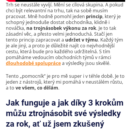
Trh se neustále vyvíjí. Mění se cílová skupina. A pokud
chci být relevantní na trhu, tak na sobě musím
pracovat. Mně hodně pomohl jeden
princip
, který je
schopný jednoduše dostat obchodníka, klidně i
nováčka,
na trojnásobek výkonu za rok
. Je to tak
zásadní věc, a přesto velmi jednoduchá. Stačí jen
tento princip zapracovat a
udržet v týmu
. Každý tým
je ale jiný, a proto je důležité najít co nejvhodnější
cestu, která bude pro každého udržitelná. S tím
pomáháme vedoucím obchodních týmů v rámci
dlouhodobé spolupráce
a výsledky jsou skvělé.
Tento „pomocník“ je pro mě super i v téhle době. Je to
jeden z nástrojů, který mi pomáhá v neustálém růstu,
a to
ve všem, co dělám
.
Jak funguje a jak díky 3 krokům
můžu ztrojnásobit své výsledky
za rok, ať už jsem zkušený