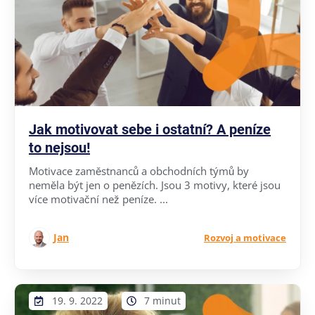
Jak motivovat sebe i ostatní? A peníze
to nejsou!
Motivace zaměstnanců a obchodních týmů by
neměla být jen o penězích. Jsou 3 motivy, které jsou
více motivační než peníze. ...
Jan
Rozvoj a motivace
19. 9. 2022
7 minut