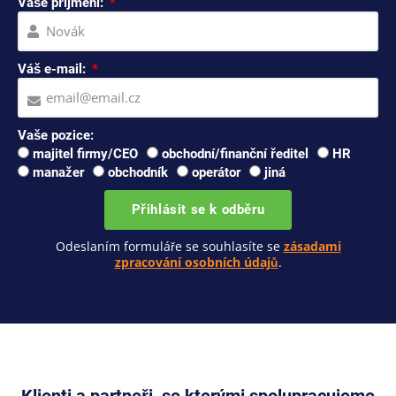
Vaše příjmení:
Váš e-mail:
Vaše pozice:
majitel firmy/CEO
obchodní/finanční ředitel
HR
manažer
obchodník
operátor
jiná
Přihlásit se k odběru
Odeslaním formuláře se souhlasíte se
zásadami
zpracování osobních údajů
.
Klienti a partneři, se kterými spolupracujeme