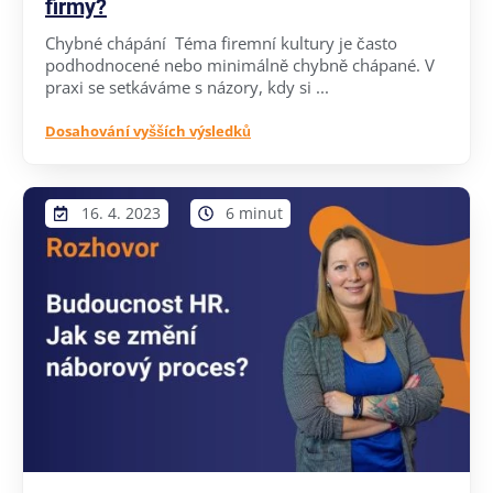
firmy?
Chybné chápání Téma firemní kultury je často
podhodnocené nebo minimálně chybně chápané. V
praxi se setkáváme s názory, kdy si ...
Dosahování vyšších výsledků
16. 4. 2023
6 minut