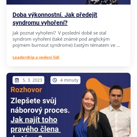
Doba výkonnostní. Jak předejít
syndromu vyhoření?
Jak poznat vyhoření? V poslední době se stal
syndrom vyhoření (také známé pod anglickým
pojmem burnout syndrome) častým tématem ve ...
Leadership a vedení lidí
5. 3. 2023
4 minuty