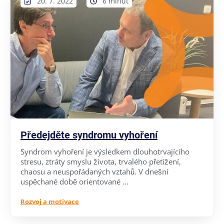
20. 7. 2022
6 minut
Předejděte syndromu vyhoření
Syndrom vyhoření je výsledkem dlouhotrvajícího
stresu, ztráty smyslu života, trvalého přetížení,
chaosu a neuspořádaných vztahů. V dnešní
uspěchané době orientované ...
Rozvoj a motivace