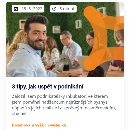
13. 6. 2022
5 minut
3 tipy, jak uspět v podnikání
Založil jsem podnikatelský inkubátor, ve kterém
jsem pomáhal nadšencům nejrůznějších byznys
nápadů s jejich realizací a správným nasměrováním,
aby byl ...
Dosahování vyšších výsledků