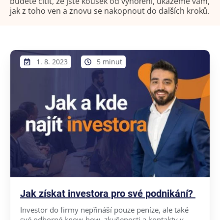
budete cítit, že jste kousek od vyhoření, ukážeme vám,
jak z toho ven a znovu se nakopnout do dalších kroků.
1. 8. 2023
5 minut
Jak získat investora pro své podnikání?
Investor do firmy nepřináší pouze peníze, ale také
své odborné know-how, zkušenosti a kontakty v