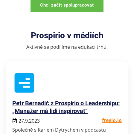
Chci začít spolupracovat
Prospirio v médiích
Aktivně se podílíme na edukaci trhu.
Petr Bernadič z Prospirio o Leadershipu:
„Manažer má lidi inspirovat“
freelo.io
27.9.2023
Společně s Karlem Dytrychem v podcastu