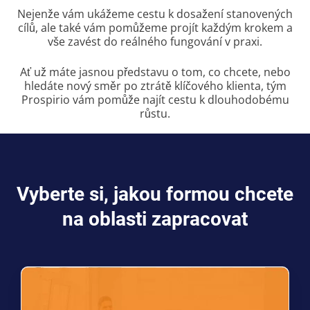
Nejenže vám ukážeme cestu k dosažení stanovených
cílů, ale také vám pomůžeme projít každým krokem a
vše zavést do reálného fungování v praxi.
Ať už máte jasnou představu o tom, co chcete, nebo
hledáte nový směr po ztrátě klíčového klienta, tým
Prospirio vám pomůže najít cestu k dlouhodobému
růstu.
Vyberte si, jakou formou chcete
na oblasti zapracovat