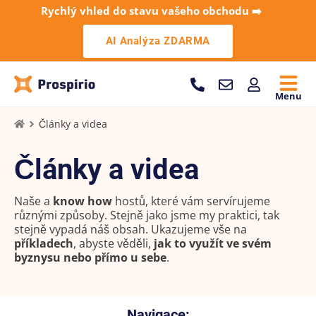
Rychlý vhled do stavu vašeho obchodu ➡️
AI Analýza ZDARMA
Menu
Články a videa
Články a videa
Naše a
know how
hostů, které vám servírujeme
různými způsoby. Stejně jako jsme my praktici, tak
stejně vypadá náš obsah. Ukazujeme vše na
příkladech
, abyste věděli,
jak to využít ve svém
byznysu nebo přímo u sebe
.
Navigace: