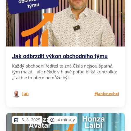
Jak odbrzdit výkon obchodního týmu
Každý obchodní ředitel to zná.Čísla nejsou špatná,
tým maká… ale někde v hlavě pořád bliká kontrolka:
„Takhle to přece nemůže být ...
Jan
#janicnechci
5. 8. 2025
4 minuty