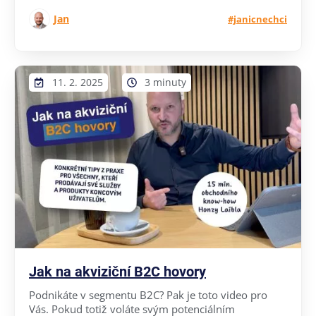
Jan
#janicnechci
11. 2. 2025
3 minuty
Jak na akviziční B2C hovory
Podnikáte v segmentu B2C? Pak je toto video pro
Vás. Pokud totiž voláte svým potenciálním