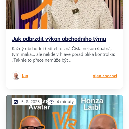
Jak odbrzdit výkon obchodního týmu
Každý obchodní ředitel to zná.Čísla nejsou špatná,
tým maká… ale někde v hlavě pořád bliká kontrolka:
„Takhle to přece nemůže být ...
Jan
#janicnechci
5. 8. 2025
4 minuty