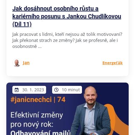
Jak dosáhnout osobního růstu a
kariérního posunu s Jankou Chudlíkovou
(Díl 11)
Jak pracovat s lidmi, kteří nejsou až tolik motivovaní?
Jak překonat strach ze změny? Jak se profesně, ale i
osobnostně ...
Jan
Energeťák
30. 1. 2023
10 minut