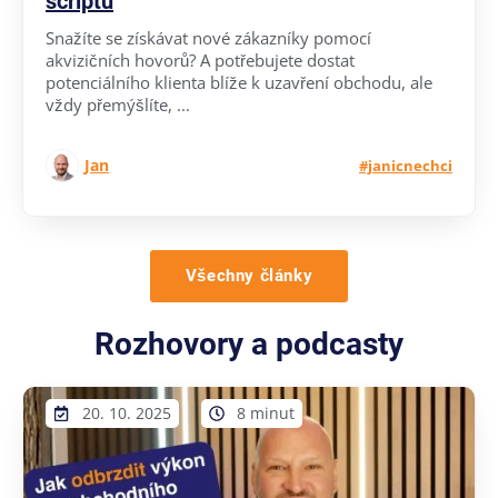
scriptu
Snažíte se získávat nové zákazníky pomocí
akvizičních hovorů? A potřebujete dostat
potenciálního klienta blíže k uzavření obchodu, ale
vždy přemýšlíte, ...
Jan
#janicnechci
Všechny články
Rozhovory a podcasty
20. 10. 2025
8 minut