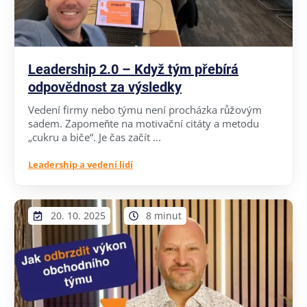
Leadership 2.0 – Když tým přebírá
odpovědnost za výsledky
Vedení firmy nebo týmu není procházka růžovým
sadem. Zapomeňte na motivační citáty a metodu
„cukru a biče“. Je čas začít ...
Leadership a vedení lidí
20. 10. 2025
8 minut