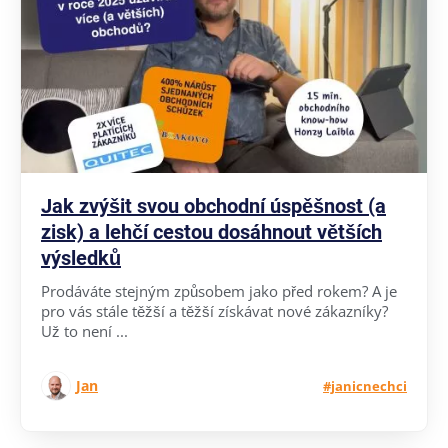
Jak zvýšit svou obchodní úspěšnost (a
zisk) a lehčí cestou dosáhnout větších
výsledků
Prodáváte stejným způsobem jako před rokem? A je
pro vás stále těžší a těžší získávat nové zákazníky?
Už to není ...
Jan
#janicnechci