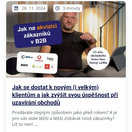
28. 11. 2024
3 minuty
Jak se dostat k novým (i velkým)
klientům a jak zvýšit svou úspěšnost při
uzavírání obchodů
Prodáváte stejným způsobem jako před rokem? A je
pro vás stále těžší a těžší získávat nové zákazníky?
Už to není ...