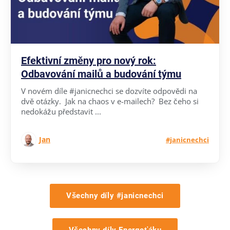
Efektivní změny pro nový rok:
Odbavování mailů a budování týmu
V novém díle #janicnechci se dozvíte odpovědi na
dvě otázky. Jak na chaos v e-mailech? Bez čeho si
nedokážu představit ...
Jan
#janicnechci
Všechny díly #janicnechci
Všechny díly Energeťáku