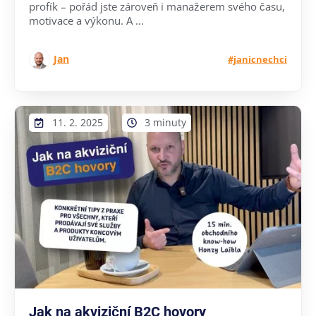
profík – pořád jste zároveň i manažerem svého času,
motivace a výkonu. A ...
Jan
#janicnechci
11. 2. 2025
3 minuty
Jak na akviziční B2C hovory