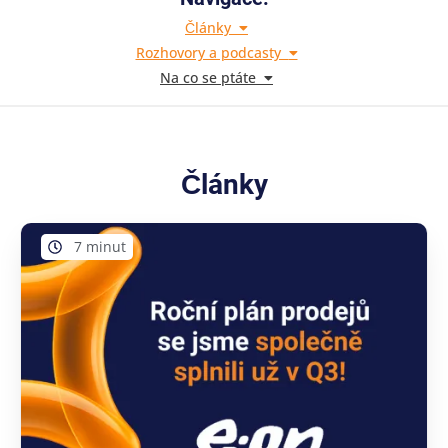
Články
Rozhovory a podcasty
Na co se ptáte
Články
7 minut