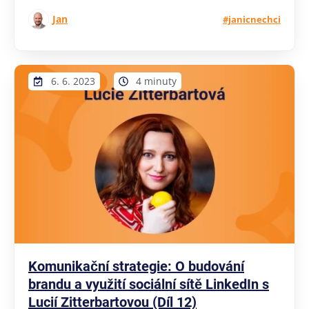
Jan
#janicnechci
6. 6. 2023
4 minuty
Komunikační strategie: O budování
brandu a využití sociální sítě LinkedIn s
Lucií Zitterbartovou (Díl 12)