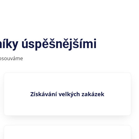
níky úspěšnějšími
 posouváme
Získávání velkých zakázek