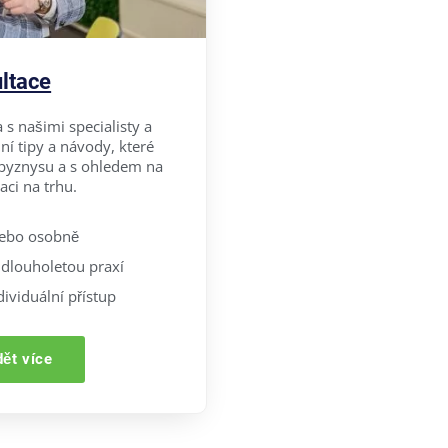
ltace
 s našimi specialisty a
ní tipy a návody, které
byznysu a s ohledem na
aci na trhu.
nebo osobně
s dlouholetou praxí
ividuální přístup
dět více