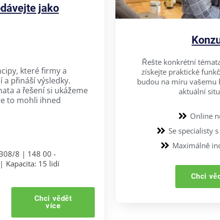
dávejte jako
Konzu
Řešte konkrétní témata
cipy, které firmy a
získejte praktické funkč
í a přináší výsledky.
budou na míru vašemu 
ata a řešení si ukážeme
aktuální situ
e to mohli ihned
Online 
Se specialisty 
Maximálně ind
308/8 | 148 00 -
|
Kapacita: 15 lidí
Chci vě
Chci vědět
více