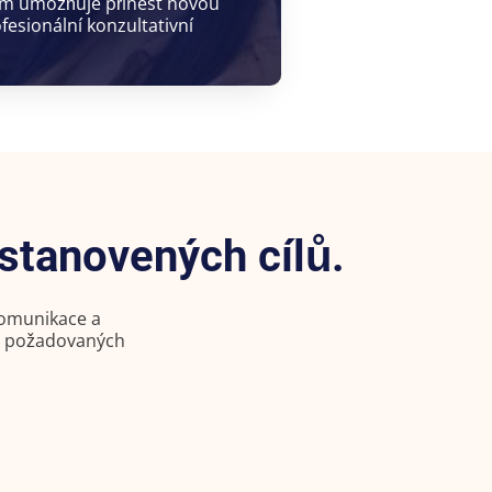
nám umožňuje přinést novou
esionální konzultativní
 stanovených cílů.
 komunikace a
t požadovaných