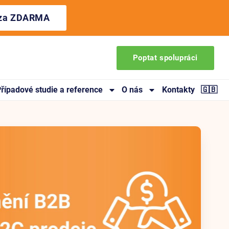
ýza ZDARMA
Poptat spolupráci
řípadové studie a reference
O nás
Kontakty
🇬🇧