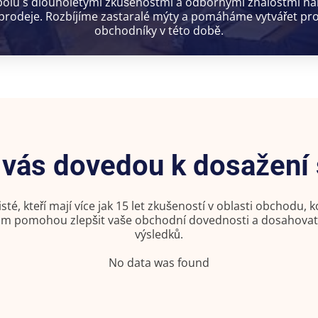
 spolu s dlouholetými zkušenostmi a odbornými znalostmi 
 prodeje. Rozbíjíme zastaralé mýty a pomáháme vytvářet prof
obchodníky v této době.
í vás dovedou k dosažení
isté, kteří mají více jak 15 let zkušeností v oblasti obchodu,
vám pomohou zlepšit vaše obchodní dovednosti a dosahova
výsledků.
No data was found