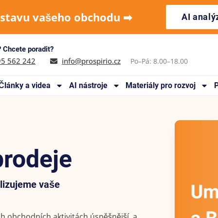
 stavu vašeho obchodu ➡︎
AI anal
 Chcete poradit?
95 562 242
info@prospirio.cz
Po–Pá: 8.00–18.00
Články a videa
AI nástroje
Materiály pro rozvoj
P
rodeje
lizujeme vaše
ch obchodních aktivitách úspěšnější, a