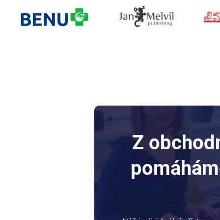
Z obchodn
pomáháme 