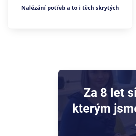
Nalézání potřeb a to i těch skrytých
Za 8 let s
kterým jsme