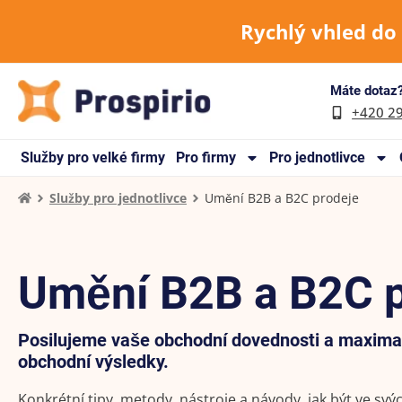
Rychlý vhled do
Máte dotaz?
+420 2
Služby pro velké firmy
Pro firmy
Pro jednotlivce
Služby pro jednotlivce
Umění B2B a B2C prodeje
Umění B2B a B2C p
Posilujeme vaše obchodní dovednosti a maxima
obchodní výsledky.
Konkrétní tipy, metody, nástroje a návody, jak být ve svý