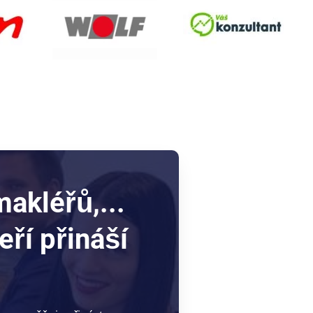
akléřů,...
ří přináší