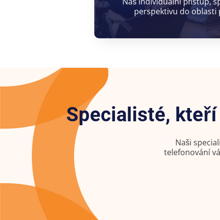
Náš individuální přístup,
perspektivu do oblasti
Specialisté, kteř
Naši special
telefonování 