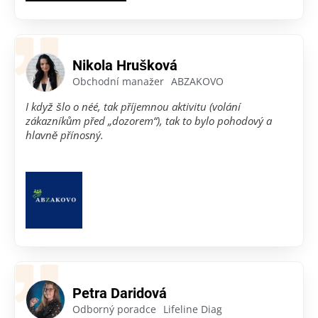
Samozřejmě se to promítlo i směrem
ke zvýšení
prodejů
. Musím říct, že díky Prospirio jsme si výrazně
polepšili a zjednodušili práci. :)
Nikola Hrušková
Obchodní manažer
ABZAKOVO
I když šlo o néé, tak příjemnou aktivitu (volání
zákazníkům před „dozorem“), tak to bylo pohodový a
hlavně přínosný.
Petra Daridová
Odborný poradce
Lifeline Diag