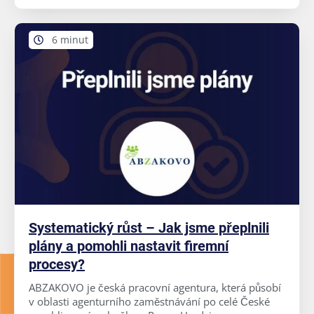
6 minut
Systematický růst – Jak jsme přeplnili
plány a pomohli nastavit firemní
procesy?
ABZAKOVO je česká pracovní agentura, která působí
v oblasti agenturního zaměstnávání po celé České