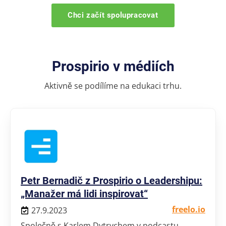
Chci začít spolupracovat
Prospirio v médiích
Aktivně se podílíme na edukaci trhu.
Petr Bernadič z Prospirio o Leadershipu:
„Manažer má lidi inspirovat“
freelo.io
27.9.2023
Společně s Karlem Dytrychem v podcastu