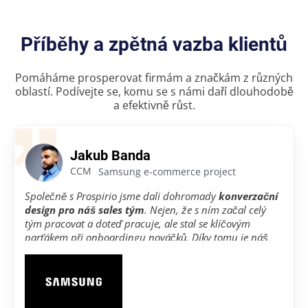
Příběhy a zpětná vazba klientů
Pomáháme prosperovat firmám a značkám z různých
oblastí. Podívejte se, komu se s námi daří dlouhodobě
a efektivně růst.
Jakub Banda
CCM
Samsung e-commerce project
Společně s Prospirio jsme dali dohromady
konverzační
design pro náš sales tým
. Nejen,
že s ním začal celý
tým pracovat a doteď pracuje, ale stal se klíčovým
parťákem při onboardingu nováčků. Díky tomu je náš
onboarding rychlejší
a každý hned ví, jak na věc.
Je
skvělé mít všechno na jednom místě –
jak zacházet s
námitkami
zákazníků, jak prodávat víc a lépe. A ty
zkratky, co jsme si vytvořili, to je zlatý důl! Odbavíme
zákazníky rychleji a všichni jsou spokojenější.