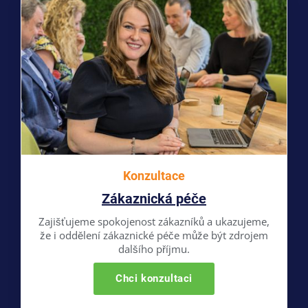
Konzultace
Zákaznická péče
Zajišťujeme spokojenost zákazníků a ukazujeme,
že i oddělení zákaznické péče může být zdrojem
dalšího příjmu.
Chci konzultaci