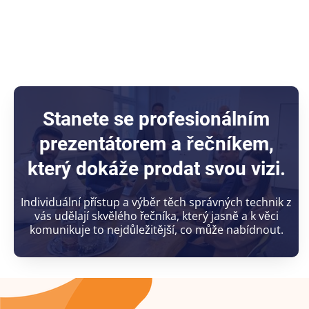
Stanete se profesionálním
prezentátorem a řečníkem,
který dokáže prodat svou vizi.
Individuální přístup a výběr těch správných technik z
vás udělají skvělého řečníka, který jasně a k věci
komunikuje to nejdůležitější, co může nabídnout.