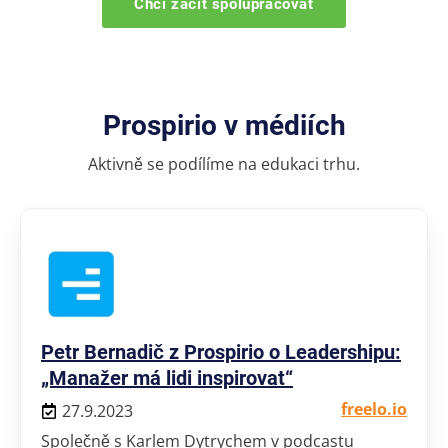
Chci začít spolupracovat
Prospirio v médiích
Aktivně se podílíme na edukaci trhu.
Petr Bernadič z Prospirio o Leadershipu:
„Manažer má lidi inspirovat“
freelo.io
27.9.2023
Společně s Karlem Dytrychem v podcastu