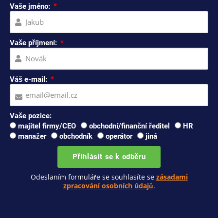
Vaše jméno:
Vaše příjmení:
Váš e-mail:
Vaše pozice:
majitel firmy/CEO
obchodní/finanční ředitel
HR
manažer
obchodník
operátor
jiná
Přihlásit se k odběru
Odeslaním formuláře se souhlasíte se
zásadami
zpracování osobních údajů
.