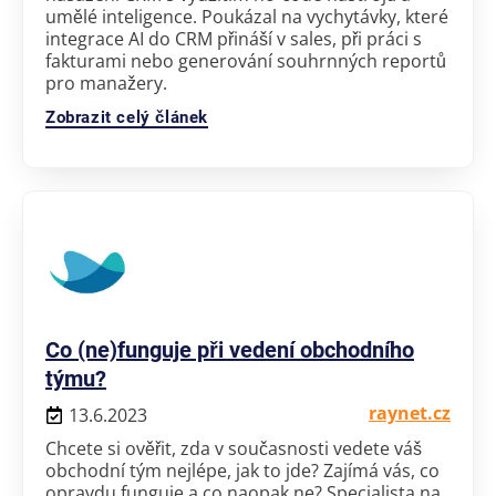
umělé inteligence. Poukázal na vychytávky, které
integrace AI do CRM přináší v sales, při práci s
fakturami nebo generování souhrnných reportů
pro manažery.
Zobrazit celý článek
Co (ne)funguje při vedení obchodního
týmu?
raynet.cz
13.6.2023
Chcete si ověřit, zda v současnosti vedete váš
obchodní tým nejlépe, jak to jde? Zajímá vás, co
opravdu funguje a co naopak ne? Specialista na