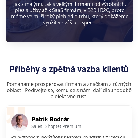
jak s malými, tak s velkými firmami od výrobních,
přes služby až k SaaS firmám, v B2B i B2C, proto
máme velmi široký přehled o trhu, který dokážeme
využít ve váš prospěch.
Příběhy a zpětná vazba klientů
Pomáháme prosperovat firmám a značkám z různých
oblastí. Podívejte se, komu se s námi daří dlouhodobě
a efektivně růst.
Patrik Bodnár
Sales
Shoptet Premium
Po piatočnom workshope s Petrem Vojnarem už viem čo