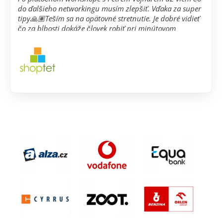
do ďalšieho networkingu musím zlepšiť. Vďaka za super
tipy🙏🏽Teším sa na opätovné stretnutie. Je dobré vidieť
čo za blbosti dokáže človek robiť pri minútovom
predstavení/ schôdzke.