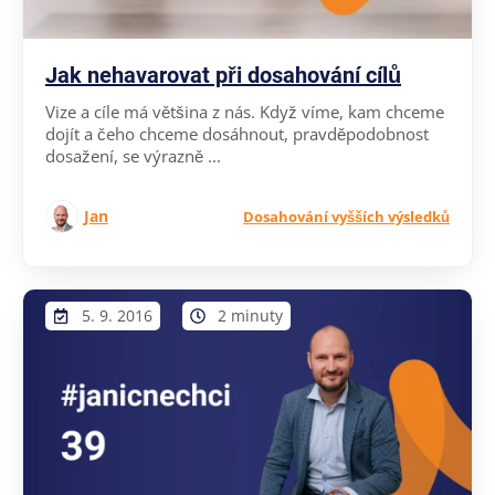
Jak nehavarovat při dosahování cílů
Vize a cíle má většina z nás. Když víme, kam chceme
dojít a čeho chceme dosáhnout, pravděpodobnost
dosažení, se výrazně ...
Jan
Dosahování vyšších výsledků
5. 9. 2016
2 minuty