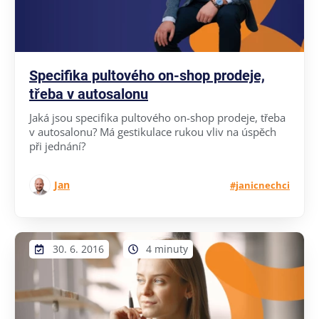
Specifika pultového on-shop prodeje,
třeba v autosalonu
Jaká jsou specifika pultového on-shop prodeje, třeba
v autosalonu? Má gestikulace rukou vliv na úspěch
při jednání?
Jan
#janicnechci
30. 6. 2016
4 minuty