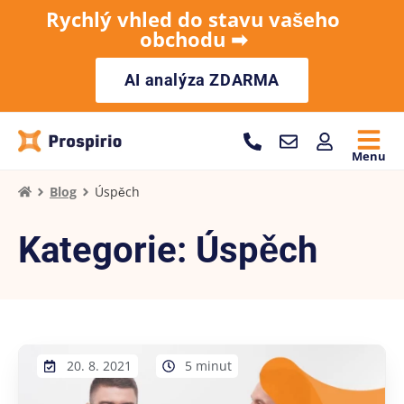
Rychlý vhled do stavu vašeho
obchodu ➡︎
AI analýza ZDARMA
Menu
Blog
Úspěch
Kategorie: Úspěch
20. 8. 2021
5 minut