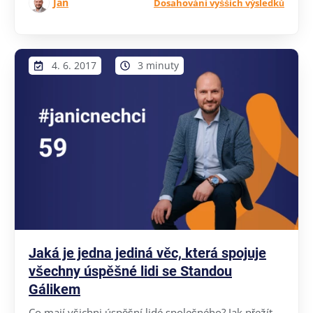
Jan
Dosahování vyšších výsledků
4. 6. 2017
3 minuty
Jaká je jedna jediná věc, která spojuje
všechny úspěšné lidi se Standou
Gálikem
Co mají všichni úspěšní lidé společného? Jak přežít