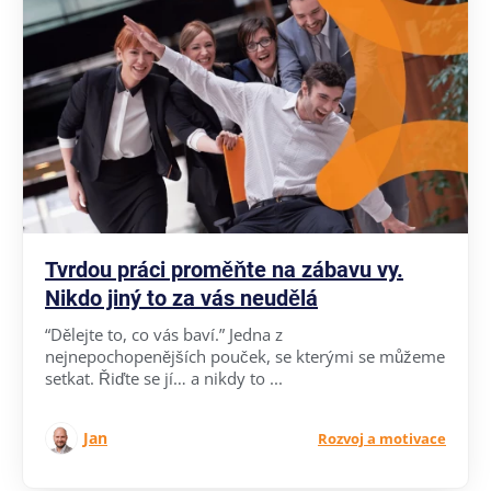
Tvrdou práci proměňte na zábavu vy.
Nikdo jiný to za vás neudělá
“Dělejte to, co vás baví.” Jedna z
nejnepochopenějších pouček, se kterými se můžeme
setkat. Řiďte se jí… a nikdy to ...
Jan
Rozvoj a motivace