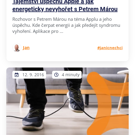
Tajemství úspěchu Apple a jak
energeticky nevyhořet s Petrem Márou
Rozhovor s Petrem Márou na téma Applu a jeho
úspěchu. Kde čerpat energii a jak předejít syndromu
vyhoření. Aplikace pro ...
Jan
#janicnechci
12. 9. 2016
4 minuty