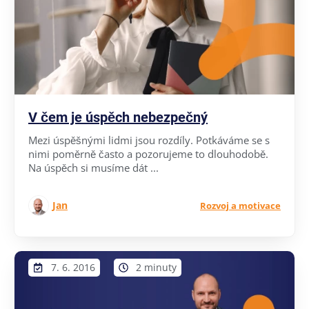
V čem je úspěch nebezpečný
Mezi úspěšnými lidmi jsou rozdíly. Potkáváme se s
nimi poměrně často a pozorujeme to dlouhodobě.
Na úspěch si musíme dát ...
Jan
Rozvoj a motivace
7. 6. 2016
2 minuty