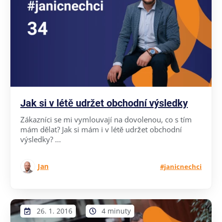
Jak si v létě udržet obchodní výsledky
Zákazníci se mi vymlouvají na dovolenou, co s tím
mám dělat? Jak si mám i v létě udržet obchodní
výsledky? ...
Jan
#janicnechci
26. 1. 2016
4 minuty