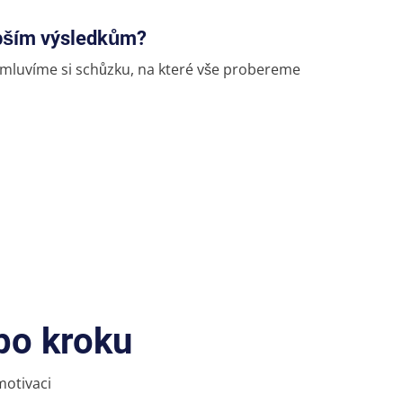
epším výsledkům?
mluvíme si schůzku, na které vše probereme
 po kroku
motivaci