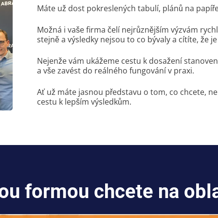
Máte už dost pokreslených tabulí, plánů na papíř
Možná i vaše firma čelí nejrůznějším výzvám ryc
stejně a výsledky nejsou to co bývaly a cítíte, že
Nejenže vám ukážeme cestu k dosažení stanoven
a vše zavést do reálného fungování v praxi.
Ať už máte jasnou představu o tom, co chcete, n
cestu k lepším výsledkům.
kou formou chcete na obl