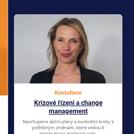
Konzultace
Krizové řízení a change
management
Navrhujeme akční plány a konkrétní kroky k
potřebným změnám, které vedou k
minimalizaci možných rizik.