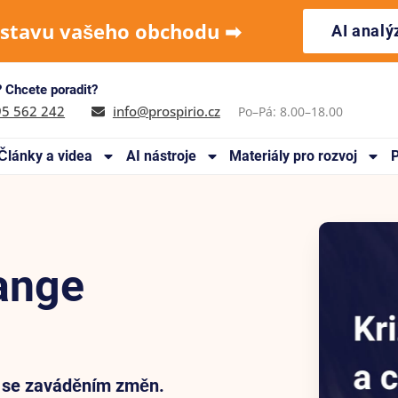
 stavu vašeho obchodu ➡︎
AI anal
 Chcete poradit?
95 562 242
info@prospirio.cz
Po–Pá: 8.00–18.00
Články a videa
AI nástroje
Materiály pro rozvoj
P
hange
e se zaváděním změn.