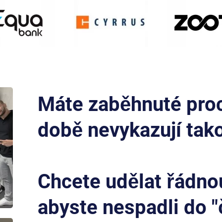
Máte zaběhnuté proc
době nevykazují tako
Chcete udělat řádnou 
abyste nespadli do "