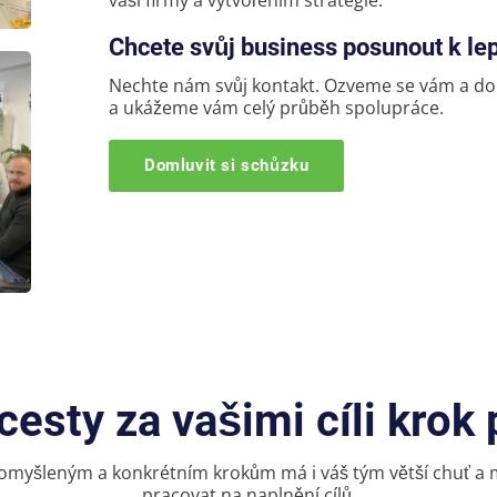
vaší firmy a vytvořením strategie.
Chcete svůj business posunout k l
Nechte nám svůj kontakt.
Ozveme se vám a do
a ukážeme vám celý průběh spolupráce.
Domluvit si schůzku
esty za vašimi cíli krok
omyšleným a konkrétním krokům má i váš tým větší chuť a 
pracovat na naplnění cílů.