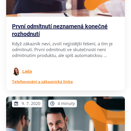
První odmítnutí neznamená konečné
rozhodnutí
Když zákazník neví, zvolí nejjistější řešení, a tím je
odmítnutí. První odmítnutí ve skutečnosti není
odmítnutím produktu, ale spíš automatickou ...
Lada
Telefonování a zákaznická linka
9. 7. 2020
4 minuty