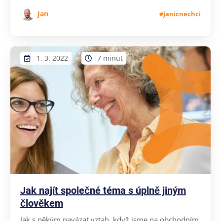
Jan
#janicnechci
1. 3. 2022
7 minut
Jak najít společné téma s úplně jiným
člověkem
Jak s někým navázat vztah, když jsme na obchodním