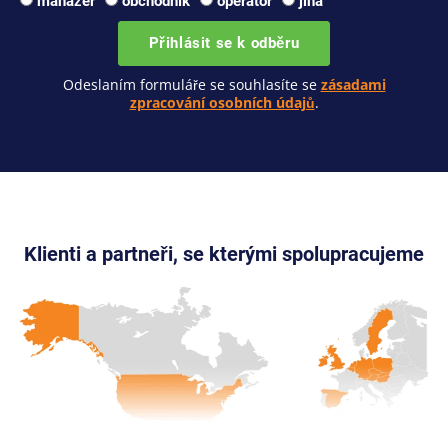
manažer
obchodník
operátor
jiná
Přihlásit se k odběru
Odeslaním formuláře se souhlasíte se
zásadami
zpracování osobních údajů
.
Klienti a partneři, se kterými spolupracujeme