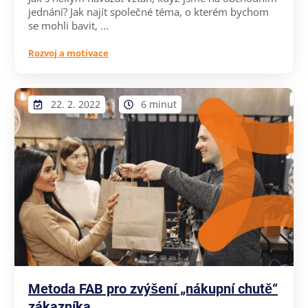
jednání? Jak najít společné téma, o kterém bychom
se mohli bavit, ...
Rozvoj a motivace
22. 2. 2022
6 minut
Metoda FAB pro zvýšení „nákupní chutě“
zákazníka