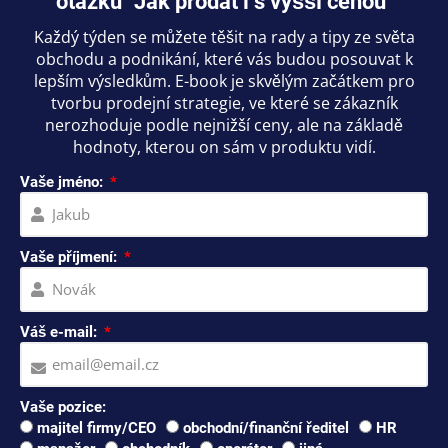
otázku "Jak prodat i s vyšší cenou"
Každý týden se můžete těšit na rady a tipy ze světa
obchodu a podnikání, které vás budou posouvat k
lepším výsledkům. E-book je skvělým začátkem pro
tvorbu prodejní strategie, ve které se zákazník
nerozhoduje podle nejnižší ceny, ale na základě
hodnoty, kterou on sám v produktu vidí.
Vaše jméno:
Vaše příjmení:
Váš e-mail:
Vaše pozice:
majitel firmy/CEO
obchodní/finanční ředitel
HR