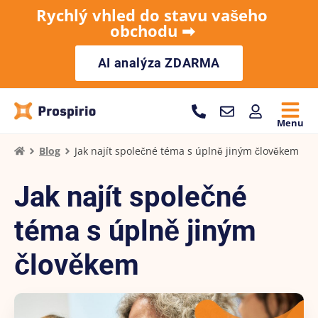
Rychlý vhled do stavu vašeho
obchodu ➡︎
AI analýza ZDARMA
Menu
Blog
Jak najít společné téma s úplně jiným člověkem
Jak najít společné
téma s úplně jiným
člověkem