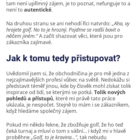
tam není upřímný zájem, je to poznat, nefunguje to a
není to
autentické
.
Na druhou stranu se ani nehodí říci natvrdo:
„Aha, vy
hrajete golf. No to je hrozný. Pojďme se radši bavit o
něčem jiném.“
A začít shazovat věci, které jsou pro
zákazníka zajímavé.
Jak k tomu tedy přistupovat?
Uvědomil jsem si, že obchodničina je pro mě jedna z
nejzajímavějších profesí vůbec na světě. Nedokážu si
představit téměř jinou, kde by člověk mohl získat tolik
inspirace od lidí, se kterými se potká.
Tolik nových
pohledů a přístupů
, které mi právě tato práce
ukázala, je nespočet. Stejně to mám i se zákazníkem,
když hledáme společný zájem.
Pokud mi někdo řekne, že zbožňuje golf, že ho teď
čeká turnaj a mluví o tom s vášní… i když mi v hlavě
proběhne
„Golf, to je kravina…“
, tak nebudu