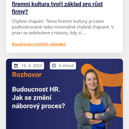
firemní kultura tvoří základ pro růst
firmy?
Chybné chápání Téma firemní kultury je často
podhodnocené nebo minimálně chybně chápané. V
praxi se setkáváme s názory, kdy si ...
Dosahování vyšších výsledků
16. 4. 2023
6 minut