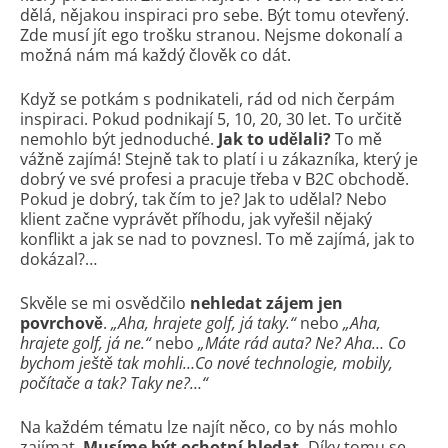
dělá, nějakou inspiraci pro sebe. Být tomu otevřený.
Zde musí jít ego trošku stranou. Nejsme dokonalí a
možná nám má každý člověk co dát.
Když se potkám s podnikateli, rád od nich čerpám
inspiraci. Pokud podnikají 5, 10, 20, 30 let. To určitě
nemohlo být jednoduché.
Jak to udělali?
To mě
vážně zajímá! Stejně tak to platí i u zákazníka, který je
dobrý ve své profesi a pracuje třeba v B2C obchodě.
Pokud je dobrý, tak čím to je? Jak to udělal? Nebo
klient začne vyprávět příhodu, jak vyřešil nějaký
konflikt a jak se nad to povznesl. To mě zajímá, jak to
dokázal?…
Skvěle se mi osvědčilo
nehledat zájem jen
povrchově
.
„Aha, hrajete golf, já taky.“
nebo
„Aha,
hrajete golf, já ne.“
nebo
„Máte rád auta? Ne? Aha… Co
bychom ještě tak mohli…Co nové technologie, mobily,
počítače a tak? Taky ne?…“
Na každém tématu lze najít něco, co by nás mohlo
zajímat.
Musíme být ochotní hledat.
Díky tomu se