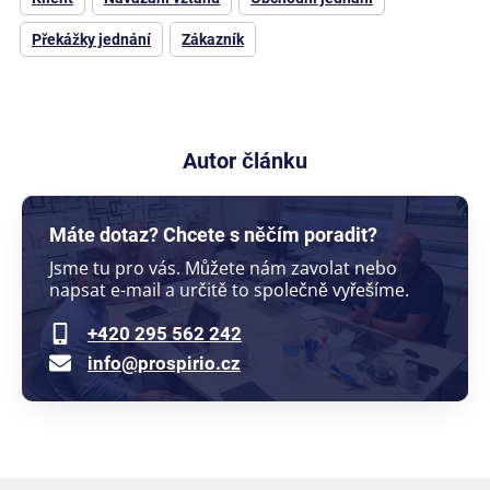
Překážky jednání
Zákazník
Autor článku
Máte dotaz? Chcete s něčím poradit?
Jsme tu pro vás. Můžete nám zavolat nebo
napsat e-mail a určitě to společně vyřešíme.
+420 295 562 242
info@prospirio.cz