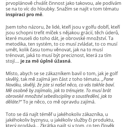
prvoplánově chválit činnost jako takovou, ale podívám
se na to víc do hloubky. Snažím se najít v tom tématu
inspiraci pro mě
.
Jsem toho názoru, že lidé, kteří jsou v golfu dobří, kteří
jsou schopni trefit míček s nějakou grácií, těch úderů,
které museli do toho dát, je obrovské množství. Ta
metodika, ten systém, to co musí zvládat, to co musí
umět, kolik času tomu věnovat, jak na to musí
trénovat, jaká to musí být preciznost, která za tím
stojí….
je za mě úplně úžasná
.
Místo, abych se se zákazníkem bavil o tom, jak je golf
skvělý, tak mě zajímá jen část z toho tématu.
„Pane
Nováku, skvělý, že jste si našel něco, co vás takhle baví.
Mě osobně by zajímalo, jak to trénujete. To musí brát
obrovské množství sebedisciplíny a soustředění, jak to
děláte?“
To je něco, co mě opravdu zajímá.
Toto se dá najít téměř u jakéhokoliv zákazníka, u
jakéhokoliv byznysu, u jakékoliv služby či produktu,
který prodává… Zkrátka najít si v tom, co ten člověk