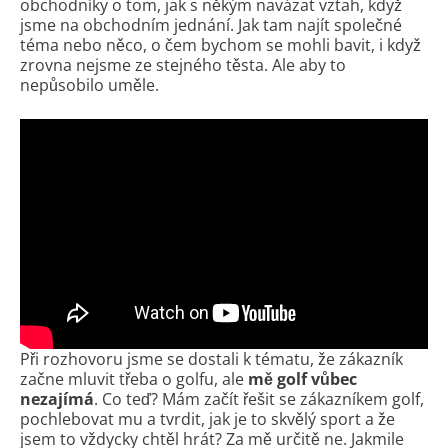
obchodníky o tom, jak s někým navázat vztah, když
jsme na obchodním jednání. Jak tam najít společné
téma nebo něco, o čem bychom se mohli bavit, i když
zrovna nejsme ze stejného těsta. Ale aby to
nepůsobilo uměle.
Při rozhovoru jsme se dostali k tématu, že zákazník
začne mluvit třeba o golfu, ale
mě golf vůbec
nezajímá
. Co teď? Mám začít řešit se zákazníkem golf,
pochlebovat mu a tvrdit, jak je to skvělý sport a že
jsem to vždycky chtěl hrát? Za mě určitě ne. Jakmile