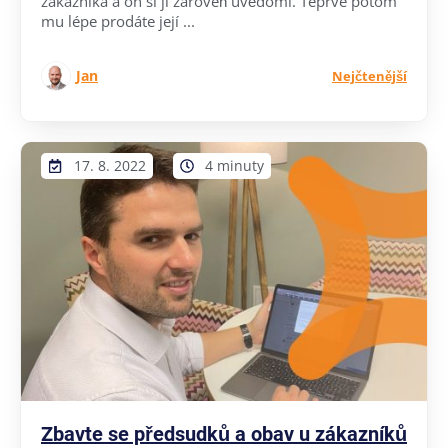
zákazníka a on si ji zároveň uvědomí. Teprve potom
mu lépe prodáte její ...
Jan
Nejčtenější
17. 8. 2022
4 minuty
Zbavte se předsudků a obav u zákazníků