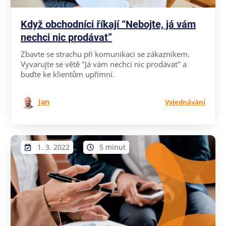
Když obchodníci říkají “Nebojte, já vám
nechci nic prodávat”
Zbavte se strachu při komunikaci se zákazníkem.
Vyvarujte se větě "Já vám nechci nic prodávat" a
buďte ke klientům upřímní.
Jan
Vyjednávání
1. 3. 2022
5 minut