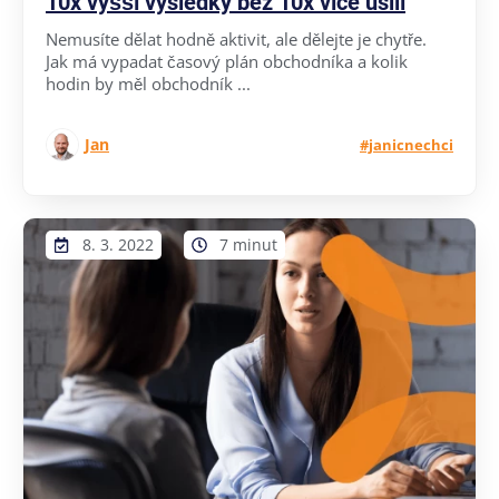
10x vyšší výsledky bez 10x více úsilí
Nemusíte dělat hodně aktivit, ale dělejte je chytře.
Jak má vypadat časový plán obchodníka a kolik
hodin by měl obchodník ...
Jan
#janicnechci
8. 3. 2022
7 minut