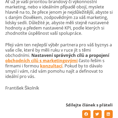
Ať už je vaší prioritou brandový či výkonnostní
marketing, nebo v ideálním případě obojí, myslete
hlavně na to, že přece jenom je nejdůležitější, abyste si
s daným člověkem, zodpovědným za váš marketing,
lidsky sedli. Důležité je, abyste měli stejně nastavené
hodnoty a předem nastavené KPI, podle kterých si
zhodnotíte úspěšnost vaší spolupráce.
Přeji vám ten nejlepší výběr partnera pro váš byznys a
vaše cíle, které by měli ruku v ruce jít s těmi
obchodními.
Nastavení správných cílů a propojení
obchodních cílů s marketingovými
často řeším s
firmami i formou
konzultací
. Pokud by to dávalo
smysl i vám, rád vám pomohu najít a definovat to
ideální pro vás.
František Školník
Sdílejte článek s přáteli