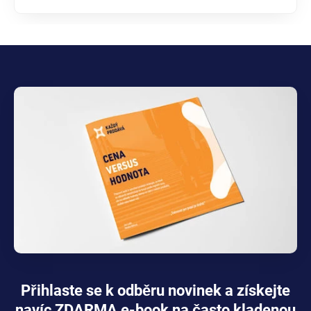
Přihlaste se k odběru novinek a získejte
navíc ZDARMA e-book na často kladenou