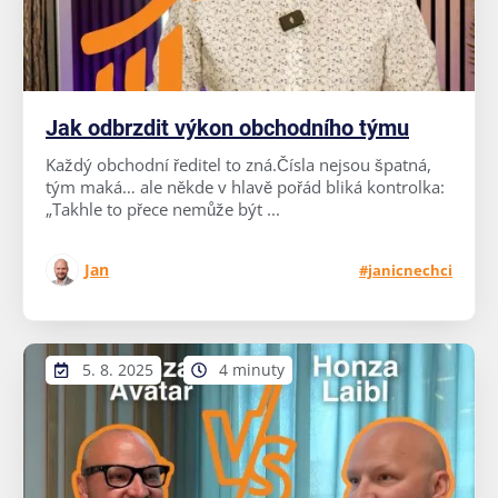
Jak odbrzdit výkon obchodního týmu
Každý obchodní ředitel to zná.Čísla nejsou špatná,
tým maká… ale někde v hlavě pořád bliká kontrolka:
„Takhle to přece nemůže být ...
Jan
#janicnechci
5. 8. 2025
4 minuty