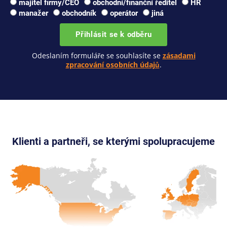
majitel firmy/CEO
obchodní/finanční ředitel
HR
manažer
obchodník
operátor
jiná
Přihlásit se k odběru
Odeslaním formuláře se souhlasíte se
zásadami
zpracování osobních údajů
.
Klienti a partneři, se kterými spolupracujeme