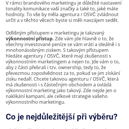
V rámci brandového marketingu je důležité nastavení
tonality komunikace vaší značky a také to, jaké máte
hodnoty. To vše by měla agentura / OSVČ zvládnout
určit a v těchto věcech byste si měli navzájem sedět.
Odlišným přístupem v marketingu je takzvaný
výkonnostní přístup.
Zde vám jde hlavně o to, že
všechny investované peníze se vám vrátí a ideálně i s
mnohonásobným ziskem. S takovým přístupem
hledáte agentury / OSVČ, které mají zkušenosti s
výkonnostním marketingem a nejen to. Jde vám o to,
aby z části přebrali i tzv. ownership, tedy to, že
převezmou zopodvědnost za to, pokud se jim získání
zisku nedaří. Chcete takovou agenturu / OSVČ, která
má zkušenosti i s částečným obchodem a ovládá
výkonnostní marketing jako takový. Zde nejde jen o
naklikání kampaní, ale celkové strategie vašeho
výkonnostního marketingu.
Co je nejdůležitější při výběru?