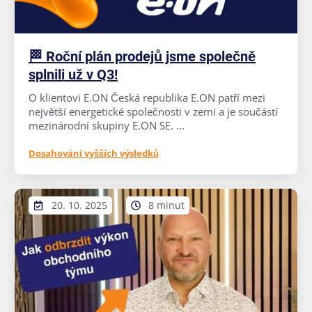
🏁 Roční plán prodejů jsme společně
splnili už v Q3!
O klientovi E.ON Česká republika E.ON patří mezi
největší energetické společnosti v zemi a je součástí
mezinárodní skupiny E.ON SE. ...
Dosahování vyšších výsledků
20. 10. 2025
8 minut