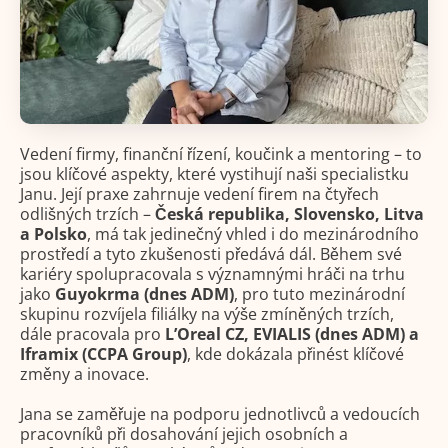
Vedení firmy, finanční řízení, koučink a mentoring – to
jsou klíčové aspekty, které vystihují naši specialistku
Janu. Její praxe zahrnuje vedení firem na čtyřech
odlišných trzích –
Česká republika, Slovensko, Litva
a Polsko
, má tak jedinečný vhled i do mezinárodního
prostředí a tyto zkušenosti předává dál. Během své
kariéry spolupracovala s významnými hráči na trhu
jako
Guyokrma (dnes ADM)
, pro tuto mezinárodní
skupinu rozvíjela filiálky na výše zmíněných trzích,
dále pracovala pro
L’Oreal CZ, EVIALIS (dnes ADM) a
Iframix (CCPA Group)
, kde dokázala přinést klíčové
změny a inovace.
Jana se zaměřuje na podporu jednotlivců a vedoucích
pracovníků při dosahování jejich osobních a