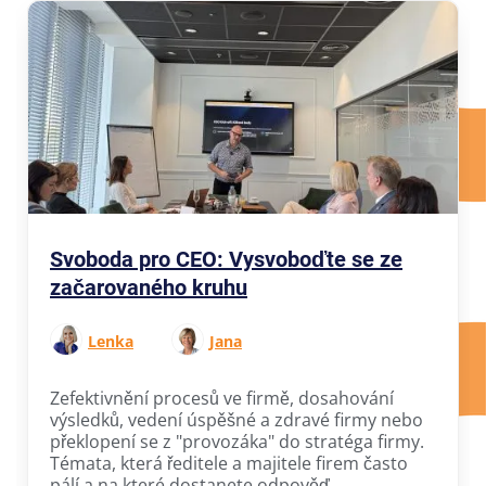
Svoboda pro CEO: Vysvoboďte se ze
začarovaného kruhu
Lenka
Jana
Zefektivnění procesů ve firmě, dosahování
výsledků, vedení úspěšné a zdravé firmy nebo
překlopení se z "provozáka" do stratéga firmy.
Témata, která ředitele a majitele firem často
pálí a na které dostanete odpověď.