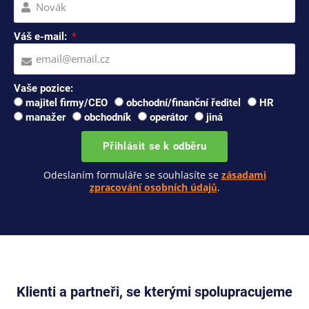
Váš e-mail:
Vaše pozice:
majitel firmy/CEO
obchodní/finanční ředitel
HR
manažer
obchodník
operátor
jiná
Přihlásit se k odběru
Odeslaním formuláře se souhlasíte se
zásadami
zpracování osobních údajů
.
Klienti a partneři, se kterými spolupracujeme