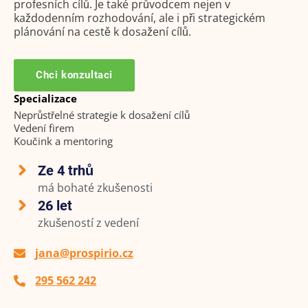
profesních cílů. Je také průvodcem nejen v
každodenním rozhodování, ale i při strategickém
plánování na cestě k dosažení cílů.
Chci konzultaci
Specializace
Neprůstřelné strategie k dosažení cílů
Vedení firem
Koučink a mentoring
Ze 4 trhů
má bohaté zkušenosti
26 let
zkušeností z vedení
jana@prospirio.cz
295 562 242