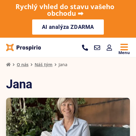
Rychlý vhled do stavu vašeho
obchodu ➡︎
AI analýza ZDARMA
Menu
O nás
Náš tým
Jana
Jana