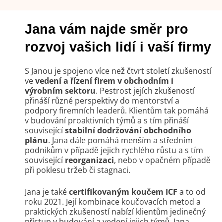
Jana vám najde směr pro 
rozvoj vašich lidí i vaší firmy
S Janou je spojeno více než čtvrt století zkušeností
ve
vedení a řízení firem v obchodním i
výrobním sektoru
. Pestrost jejích zkušeností
přináší různé perspektivy do mentorství a
podpory firemních leaderů. Klientům tak pomáhá
v budování proaktivních týmů a s tím přináší
související
stabilní dodržování obchodního
plánu
. Jana dále pomáhá menším a středním
podnikům v případě jejich rychlého růstu a s tím
související
reorganizaci
, nebo v opačném případě
při poklesu tržeb či stagnaci.
Jana je také
certifikovaným koučem ICF
a to od
roku 2021. Její kombinace koučovacích metod a
praktických zkušeností nabízí klientům jedinečný
přístup v budování a vedení jejich týmů. Jana