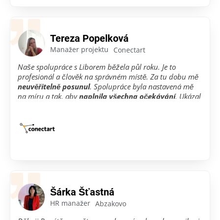
Tereza Popelková
Manažer projektu
Conectart
Naše spolupráce s Liborem běžela půl roku. Je to
profesionál a člověk na správném místě. Za tu dobu mě
neuvěřitelně posunul
. Spolupráce byla nastavená mě
na míru a tak, aby
naplnila všechna očekávání
. Ukázal
mi, jak moje práce může vypadat jinak a jak si ji
poskládat, aby dávala smysl.
Umím si srovnat práci dle priorit a
nezabývat se
mikromanagementem
. Jak Libora, tak celý tým
Prospirio vřele doporučuji každému. Rozhodně to dává
smysl a stojí to za to.
Šárka Šťastná
HR manažer
Abzakovo