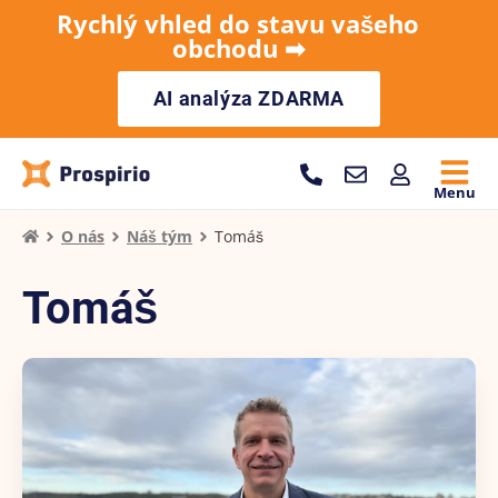
Rychlý vhled do stavu vašeho
obchodu ➡︎
AI analýza ZDARMA
Menu
O nás
Náš tým
Tomáš
Tomáš