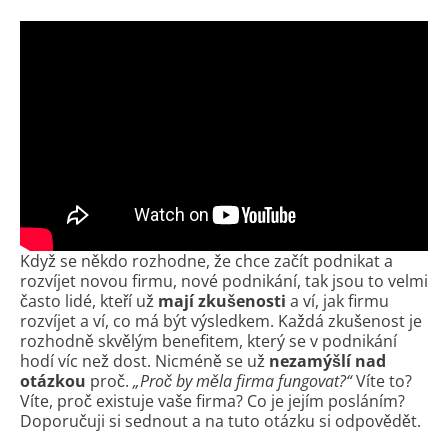
Když se někdo rozhodne, že chce začít podnikat a
rozvíjet novou firmu, nové podnikání, tak jsou to velmi
často lidé, kteří už
mají zkušenosti
a ví, jak firmu
rozvíjet a ví, co má být výsledkem. Každá zkušenost je
rozhodně skvělým benefitem, který se v podnikání
hodí víc než dost. Nicméně se už
nezamýšlí nad
otázkou
proč.
„Proč by měla firma fungovat?“
Víte to?
Víte, proč existuje vaše firma? Co je jejím posláním?
Doporučuji si sednout a na tuto otázku si odpovědět.