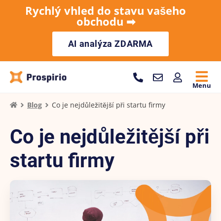
Rychlý vhled do stavu vašeho
obchodu ➡︎
AI analýza ZDARMA
Menu
Blog
Co je nejdůležitější při startu firmy
Co je nejdůležitější při
startu firmy