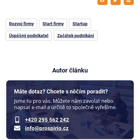
Rozvoj firmy
Start firmy
Startup
Úspěšný podnikatel
Začátek podnikání
Autor článku
Máte dotaz? Chcete s něčím poradit?
Jsme tu pro vás. Můžete nám zavolat nebo
napsat e-mail a určitě to společně vyřešíme.
+420 295 562 242
info@prospirio.cz