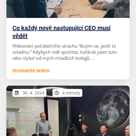
Co každý nově nastupující CEO musí
vědět
Překonání počátečního strachu “Bojím se, jestli to
zvládnu.” Kdybych měl spočítat, kolikrát jsem tuto
větu slyšel od mých mladších kolegů, ...
Strategické vedení
30. 4. 2024
4 minuty