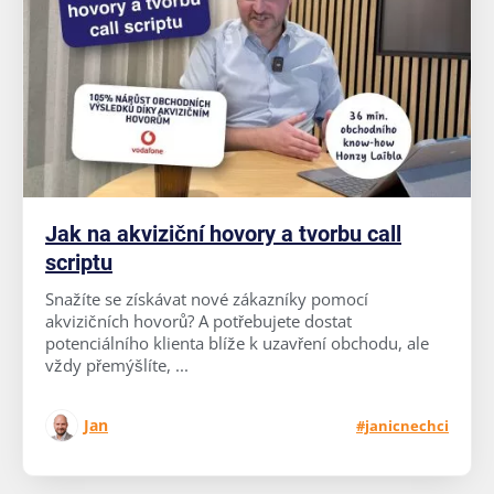
Jak na akviziční hovory a tvorbu call
scriptu
Snažíte se získávat nové zákazníky pomocí
akvizičních hovorů? A potřebujete dostat
potenciálního klienta blíže k uzavření obchodu, ale
vždy přemýšlíte, ...
Jan
#janicnechci