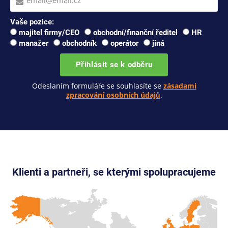
Vaše pozice:
majitel firmy/CEO
obchodní/finanční ředitel
HR
manažer
obchodník
operátor
jiná
Přihlásit se k odběru
Odeslaním formuláře se souhlasíte se
zásadami
zpracování osobních údajů
.
Klienti a partneři, se kterými spolupracujeme