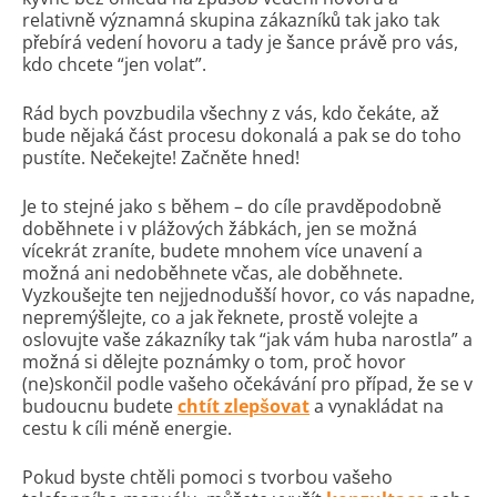
relativně významná skupina zákazníků tak jako tak
přebírá vedení hovoru a tady je šance právě pro vás,
kdo chcete “jen volat”.
Rád bych povzbudila všechny z vás, kdo čekáte, až
bude nějaká část procesu dokonalá a pak se do toho
pustíte. Nečekejte! Začněte hned!
Je to stejné jako s během – do cíle pravděpodobně
doběhnete i v plážových žábkách, jen se možná
vícekrát zraníte, budete mnohem více unavení a
možná ani nedoběhnete včas, ale doběhnete.
Vyzkoušejte ten nejjednodušší hovor, co vás napadne,
nepremýšlejte, co a jak řeknete, prostě volejte a
oslovujte vaše zákazníky tak “jak vám huba narostla” a
možná si dělejte poznámky o tom, proč hovor
(ne)skončil podle vašeho očekávání pro případ, že se v
budoucnu budete
chtít zlepšovat
a vynakládat na
cestu k cíli méně energie.
Pokud byste chtěli pomoci s tvorbou vašeho