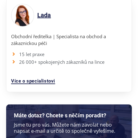
Lada
Obchodní ředitelka | Specialista na obchod a
zákaznickou péči
15 let praxe
26 000+ spokojených zákazníků na lince
Více o specialistovi
Máte dotaz? Chcete s něčím poradit?
Jsme tu pro vás. Můžete nám zavolat nebo
napsat e-mail a určitě to společně vyřešíme.