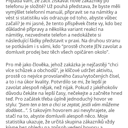
Připadá vám, že začít získávat nové zákazníky po
telefonu je složité? Už pouhá představa, že byste měli
vymýšlet telefonní manuál, připravit se na námitky a
vést si statistiku vás odrazuje od toho, abyste vůbec
začali? Je mi jasné, že tento příspěvek čtete vy, kdo bez
důkladné přípravy a několika variant reakcí na
námitky, nezvednete telefon a nedokážete si
následující řádky představit v praxi. Na druhou stranu
se potkávám i s vámi, kdo “prostě chcete JEN zavolat a
domluvit prodej bez těch všech opičáren okolo”.
Pro mě jako člověka, jehož zakázka je nejčastěji “chci
více schůzek a obchodů”, je klíčové udržet aktivitu,
prostě co nejvíce provolaného času/vytočených čísel,
a to i na úkor kvality. Potvrdilo se mi, že lepší je
zavolat alespoň nějak, než nijak. Pokud z jakéhokoliv
důvodu čekáte na lepší časy, nečekejte a začněte hned
teď. Pro začátek třeba úplně jednoduchý hovor ve
stylu:
“Jsem ten a ten a chci se zeptat, jestli vám můžeme
dodávat…”.
S takovým hovorem asi nevyhrajete, ale
stačí na to, abyste domluvili alespoň něco. Moje
statistika ukazuje, že určitá skupina zákazníků vždy
kývne bez ohledu na způsob vedení hovoru a