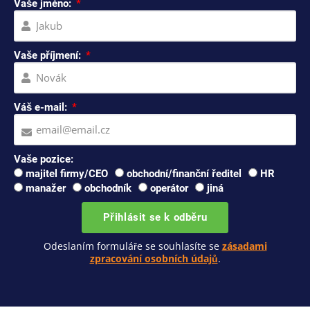
Vaše jméno:
Vaše příjmení:
Váš e-mail:
Vaše pozice:
majitel firmy/CEO
obchodní/finanční ředitel
HR
manažer
obchodník
operátor
jiná
Přihlásit se k odběru
Odeslaním formuláře se souhlasíte se
zásadami
zpracování osobních údajů
.