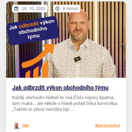
20. 10. 2025
8 minut
Jak odbrzdit výkon obchodního týmu
Každý obchodní ředitel to zná.Čísla nejsou špatná,
tým maká… ale někde v hlavě pořád bliká kontrolka:
„Takhle to přece nemůže být ...
Jan
#janicnechci