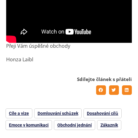
Přeji Vám úspěšné obchody
Honza Laibl
Sdílejte článek s přáteli
Cíle a vize
Domlouvání schůzek
Dosahování cílů
Emoce v komunikaci
Obchodní jednání
Zákazník