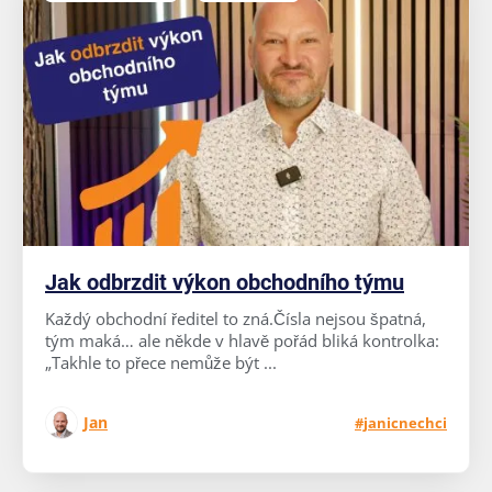
Jak odbrzdit výkon obchodního týmu
Každý obchodní ředitel to zná.Čísla nejsou špatná,
tým maká… ale někde v hlavě pořád bliká kontrolka:
„Takhle to přece nemůže být ...
Jan
#janicnechci