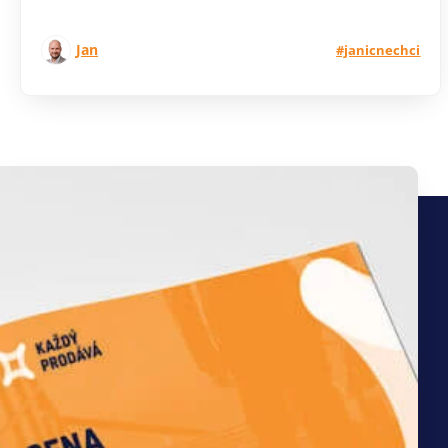
Jan
#janicnechci