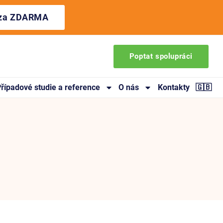
ýza ZDARMA
Poptat spolupráci
řípadové studie a reference
O nás
Kontakty
🇬🇧