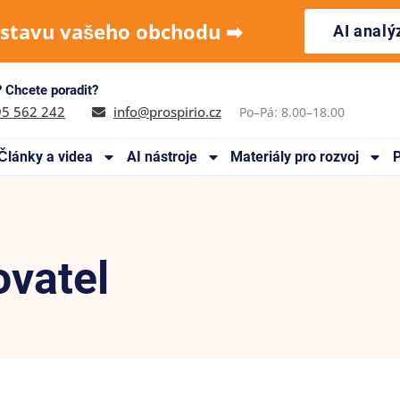
 stavu vašeho obchodu ➡︎
AI anal
 Chcete poradit?
95 562 242
info@prospirio.cz
Po–Pá: 8.00–18.00
Články a videa
AI nástroje
Materiály pro rozvoj
P
ovatel