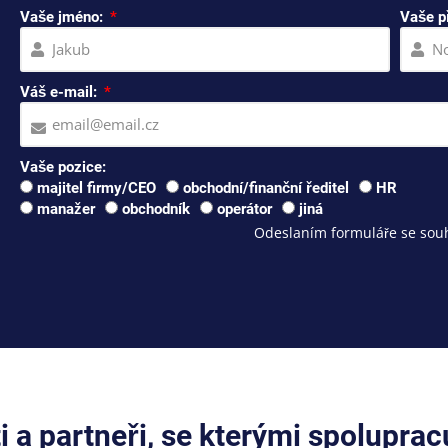
Vaše jméno:
Vaše p
Váš e-mail:
Vaše pozice:
majitel firmy/CEO
obchodní/finanční ředitel
HR
manažer
obchodník
operátor
jiná
Odeslaním formuláře se souh
ti a partneři, se kterými spolupra