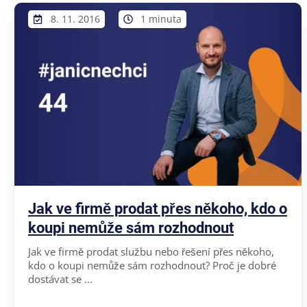
8. 11. 2016
1 minuta
Jak ve firmě prodat přes někoho, kdo o
koupi nemůže sám rozhodnout
Jak ve firmě prodat službu nebo řešení přes někoho,
kdo o koupi nemůže sám rozhodnout? Proč je dobré
dostávat se ...