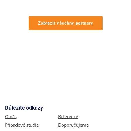
Zobrazit všechny partnery
Důležité odkazy
O nás
Reference
Případové studie
Doporučujeme