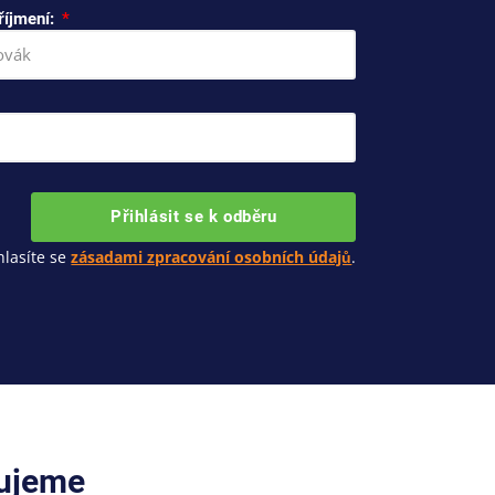
říjmení:
Přihlásit se k odběru
lasíte se
zásadami zpracování osobních údajů
.
cujeme