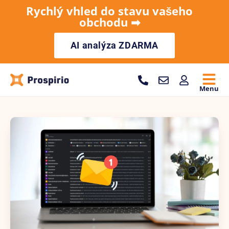
Rychlý vhled do stavu vašeho
obchodu ➡︎
AI analýza ZDARMA
Menu