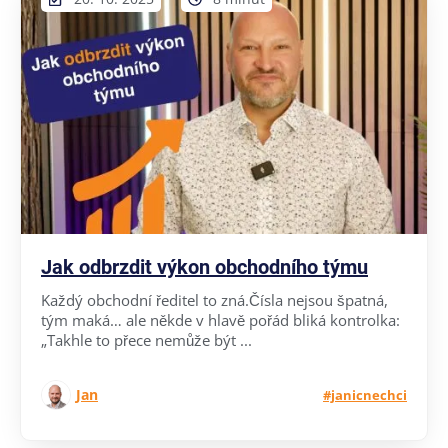
Jak odbrzdit výkon obchodního týmu
Každý obchodní ředitel to zná.Čísla nejsou špatná,
tým maká… ale někde v hlavě pořád bliká kontrolka:
„Takhle to přece nemůže být ...
Jan
#janicnechci