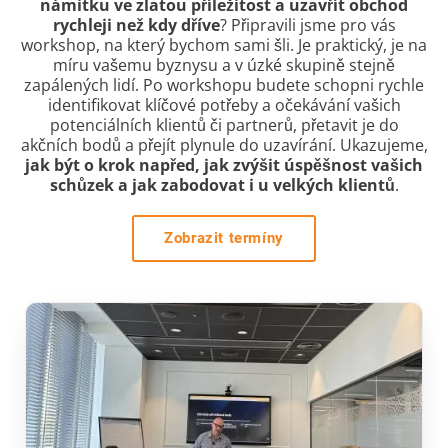
námitku ve zlatou příležitost a uzavřít obchod
rychleji než kdy dříve
? Připravili jsme pro vás
workshop, na který bychom sami šli. Je praktický, je na
míru vašemu byznysu a v úzké skupině stejně
zapálených lidí. Po workshopu budete schopni rychle
identifikovat klíčové potřeby a očekávání vašich
potenciálních klientů či partnerů, přetavit je do
akčních bodů a přejít plynule do uzavírání. Ukazujeme,
jak být o krok napřed, jak zvýšit úspěšnost vašich
schůzek a jak zabodovat i u velkých klientů
.
Zobrazit termíny