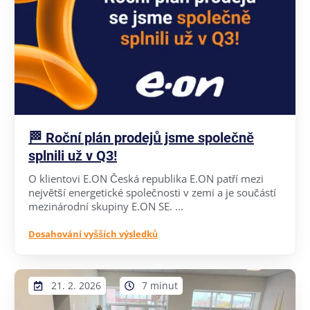
🏁 Roční plán prodejů jsme společně
splnili už v Q3!
O klientovi E.ON Česká republika E.ON patří mezi
největší energetické společnosti v zemi a je součástí
mezinárodní skupiny E.ON SE. ...
Dosahování vyšších výsledků
21. 2. 2026
7 minut