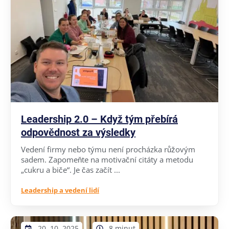
Leadership 2.0 – Když tým přebírá
odpovědnost za výsledky
Vedení firmy nebo týmu není procházka růžovým
sadem. Zapomeňte na motivační citáty a metodu
„cukru a biče“. Je čas začít ...
Leadership a vedení lidí
20. 10. 2025
8 minut