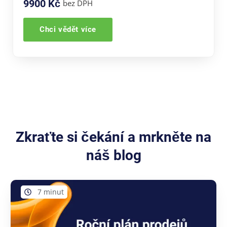
9900 Kč
bez DPH
Chci vědět více
Zkraťte si čekání a mrkněte na
náš blog
7 minut