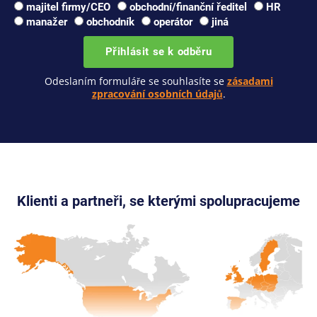
majitel firmy/CEO
obchodní/finanční ředitel
HR
manažer
obchodník
operátor
jiná
Přihlásit se k odběru
Odeslaním formuláře se souhlasíte se
zásadami
zpracování osobních údajů
.
Klienti a partneři, se kterými spolupracujeme