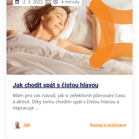
2. 3. 2022
4 minuty
Jak chodit spát s čistou hlavou
Mám pro vás návod, jak si zefektivnit plánování času
a aktivit. Díky tomu chodím spát s čistou hlavou a
nepracuje ...
Jan
Rozvoj a motivace