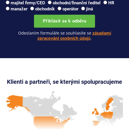
majitel firmy/CEO
obchodní/finanční ředitel
HR
manažer
obchodník
operátor
jiná
Přihlásit se k odběru
Odeslaním formuláře se souhlasíte se
zásadami
zpracování osobních údajů
.
Klienti a partneři, se kterými spolupracujeme