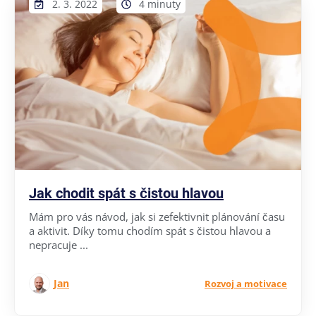
2. 3. 2022
4 minuty
Jak chodit spát s čistou hlavou
Mám pro vás návod, jak si zefektivnit plánování času
a aktivit. Díky tomu chodím spát s čistou hlavou a
nepracuje ...
Jan
Rozvoj a motivace