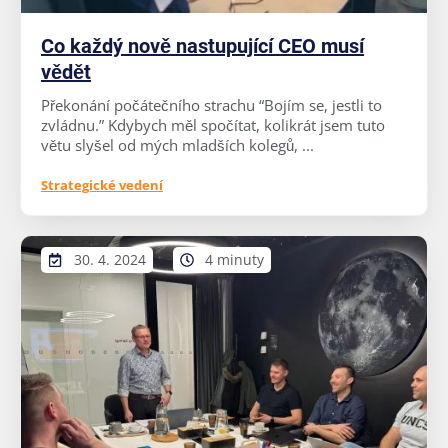
Co každý nově nastupující CEO musí
vědět
Překonání počátečního strachu “Bojím se, jestli to
zvládnu.” Kdybych měl spočítat, kolikrát jsem tuto
větu slyšel od mých mladších kolegů, ...
Strategické vedení
30. 4. 2024
4 minuty