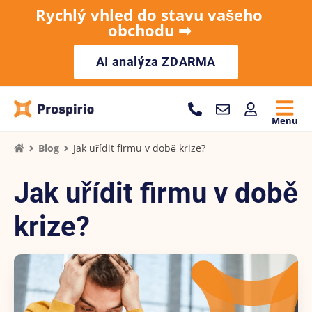
Rychlý vhled do stavu vašeho
obchodu ➡︎
AI analýza ZDARMA
Menu
Blog
Jak uřídit firmu v době krize?
Jak uřídit firmu v době
krize?