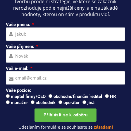
tvorbu prodejní strategie, ve které se zákazník
nerozhoduje podle nejnižší ceny, ale na základě
hodnoty, kterou on sám v produktu vidí.
Vaše jméno:
Vaše příjmení:
Váš e-mail:
Vaše pozice:
majitel firmy/CEO
obchodní/finanční ředitel
HR
manažer
obchodník
operátor
jiná
Přihlásit se k odběru
Odeslaním formuláře se souhlasíte se
zásadami