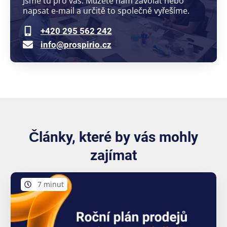
Jsme tu pro vás. Můžete nám zavolat nebo
napsat e-mail a určitě to společně vyřešíme.
+420 295 562 242
info@prospirio.cz
Články, které by vás mohly
zajímat
7 minut