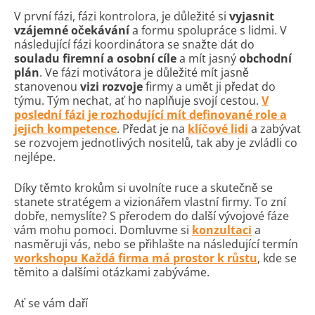
V první fázi, fázi kontrolora, je důležité si
vyjasnit
vzájemné očekávání
a formu spolupráce s lidmi. V
následující fázi koordinátora se snažte dát do
souladu firemní a osobní cíle
a mít jasný
obchodní
plán
. Ve fázi motivátora je důležité mít jasně
stanovenou
vizi rozvoje
firmy a umět ji předat do
týmu. Tým nechat, ať ho naplňuje svojí cestou.
V
poslední fázi je rozhodující mít definované role a
jejich kompetence
. Předat je na
klíčové lidi
a zabývat
se rozvojem jednotlivých nositelů, tak aby je zvládli co
nejlépe.
Díky těmto krokům si uvolníte ruce a skutečně se
stanete stratégem a vizionářem vlastní firmy. To zní
dobře, nemyslíte? S přerodem do další vývojové fáze
vám mohu pomoci. Domluvme si
konzultaci
a
nasměruji vás, nebo se přihlašte na následující termín
workshopu Každá firma má prostor k růstu
, kde se
těmito a dalšími otázkami zabýváme.
Ať se vám daří