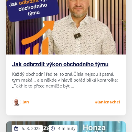
Jak odbrzdit výkon obchodního týmu
Každý obchodní ředitel to zná.Čísla nejsou špatná,
tým maká… ale někde v hlavě pořád bliká kontrolka:
„Takhle to přece nemůže být ...
Jan
#janicnechci
5. 8. 2025
4 minuty