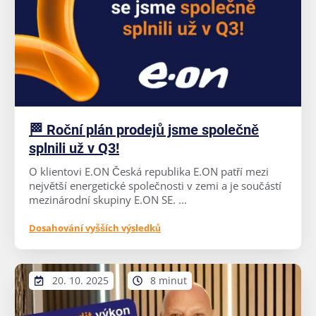
🏁 Roční plán prodejů jsme společně
splnili už v Q3!
O klientovi E.ON Česká republika E.ON patří mezi
největší energetické společnosti v zemi a je součástí
mezinárodní skupiny E.ON SE. ...
Dosahování vyšších výsledků
20. 10. 2025
8 minut