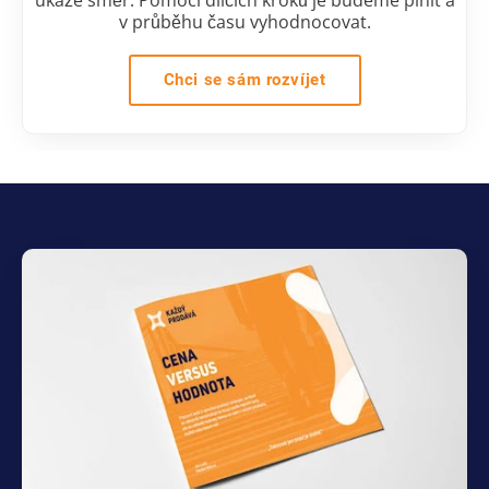
ukáže směr. Pomocí dílčích kroků je budeme plnit a
v průběhu času vyhodnocovat.
Chci se sám rozvíjet