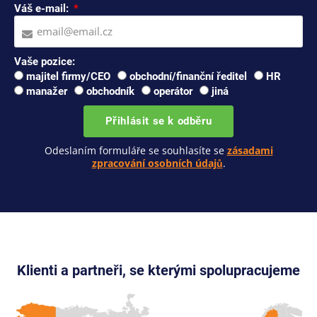
Váš e-mail:
Vaše pozice:
majitel firmy/CEO
obchodní/finanční ředitel
HR
manažer
obchodník
operátor
jiná
Přihlásit se k odběru
Odeslaním formuláře se souhlasíte se
zásadami
zpracování osobních údajů
.
Klienti a partneři, se kterými spolupracujeme