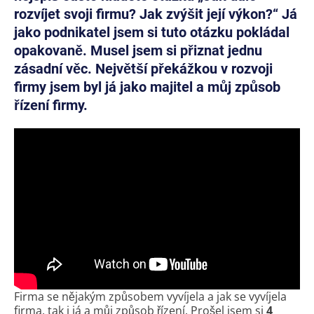
rozvíjet svoji firmu? Jak zvýšit její výkon?“ Já
jako podnikatel jsem si tuto otázku pokládal
opakovaně. Musel jsem si přiznat jednu
zásadní věc. Největší překážkou v rozvoji
firmy jsem byl já jako majitel a můj způsob
řízení firmy.
Firma se nějakým způsobem vyvíjela a jak se vyvíjela
firma, tak i já a můj způsob řízení. Prošel jsem si
4