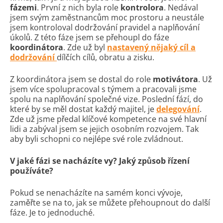
fázemi
. První z nich byla role
kontrolora
. Nedával
jsem svým zaměstnancům moc prostoru a neustále
jsem kontroloval dodržování pravidel a naplňování
úkolů. Z této fáze jsem se přehoupl do fáze
koordinátora
. Zde už byl
nastavený nějaký cíl a
dodržování
dílčích cílů, obratu a zisku.
Z koordinátora jsem se dostal do role
motivátora
. Už
jsem více spolupracoval s týmem a pracovali jsme
spolu na naplňování společné vize. Poslední fází, do
které by se měl dostat každý majitel, je
delegování
.
Zde už jsme předal klíčové kompetence na své hlavní
lidi a zabýval jsem se jejich osobním rozvojem. Tak
aby byli schopni co nejlépe své role zvládnout.
V jaké fázi se nacházíte vy? Jaký způsob řízení
používáte?
Pokud se nenacházíte na samém konci vývoje,
zaměřte se na to, jak se můžete přehoupnout do další
fáze. Je to jednoduché.