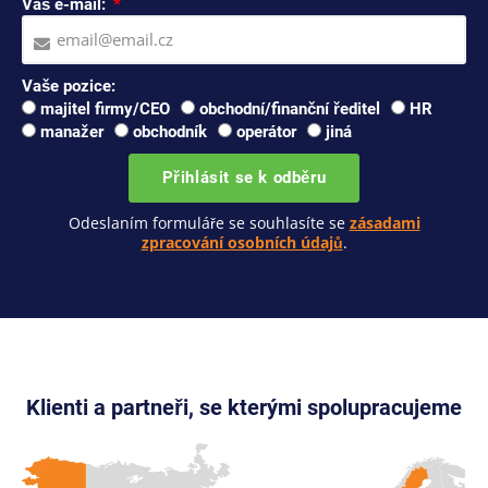
Váš e-mail:
Vaše pozice:
majitel firmy/CEO
obchodní/finanční ředitel
HR
manažer
obchodník
operátor
jiná
Přihlásit se k odběru
Odeslaním formuláře se souhlasíte se
zásadami
zpracování osobních údajů
.
Klienti a partneři, se kterými spolupracujeme