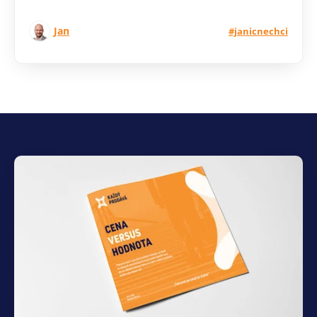
Jan
#janicnechci