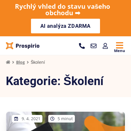
Rychlý vhled do stavu vašeho
obchodu ➡︎
AI analýza ZDARMA
Menu
Blog
Školení
Kategorie: Školení
9. 4. 2021
5 minut