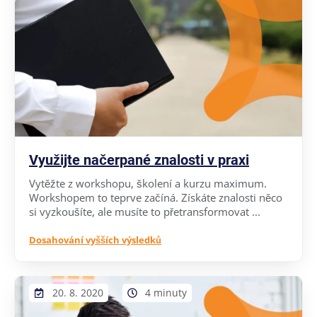
Využijte načerpané znalosti v praxi
Vytěžte z workshopu, školení a kurzu maximum.
Workshopem to teprve začíná. Získáte znalosti něco
si vyzkoušíte, ale musíte to přetransformovat ...
Dosahování vyšších výsledků
20. 8. 2020
4 minuty