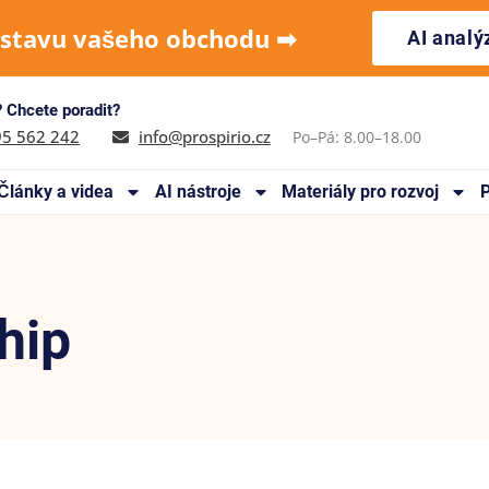
 stavu vašeho obchodu ➡︎
AI anal
 Chcete poradit?
95 562 242
info@prospirio.cz
Po–Pá: 8.00–18.00
Články a videa
AI nástroje
Materiály pro rozvoj
P
hip