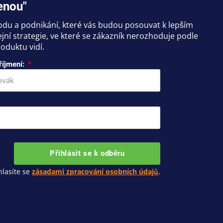
enou"
hodu a podnikání, které vás budou posouvat k lepším
ní strategie, ve které se zákazník nerozhoduje podle
oduktu vidí.
říjmení:
Přihlásit se k odběru
lasíte se
zásadami zpracování osobních údajů
.