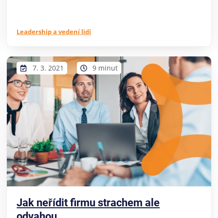
Leadership a vedení lidí
7. 3. 2021
9 minut
Jak neřídit firmu strachem ale
odvahou