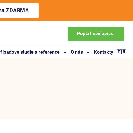
ýza ZDARMA
Poptat spolupráci
řípadové studie a reference
O nás
Kontakty
🇬🇧