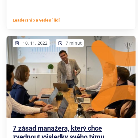
Leadership a vedení lidí
10. 11. 2022
7 minut
7 zásad manažera, který chce
zvednout výsledky svého týmu