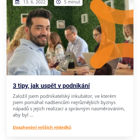
13. 6. 2022
5 minut
3 tipy, jak uspět v podnikání
Založil jsem podnikatelský inkubátor, ve kterém
jsem pomáhal nadšencům nejrůznějších byznys
nápadů s jejich realizací a správným nasměrováním,
aby byl ...
Dosahování vyšších výsledků