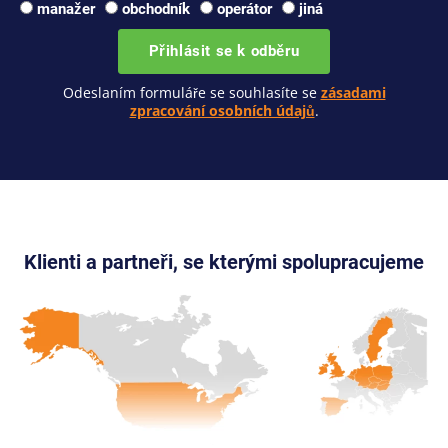
manažer
obchodník
operátor
jiná
Přihlásit se k odběru
Odeslaním formuláře se souhlasíte se
zásadami
zpracování osobních údajů
.
Klienti a partneři, se kterými spolupracujeme