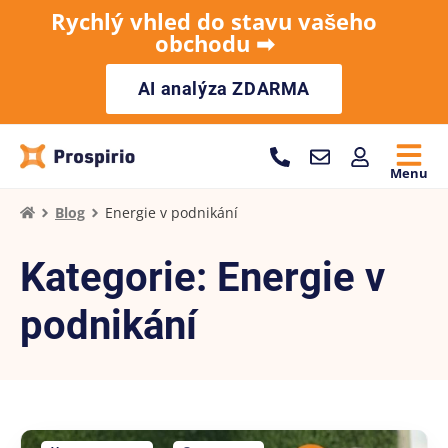
Rychlý vhled do stavu vašeho
obchodu ➡︎
AI analýza ZDARMA
Menu
Blog
Energie v podnikání
Kategorie: Energie v
podnikání