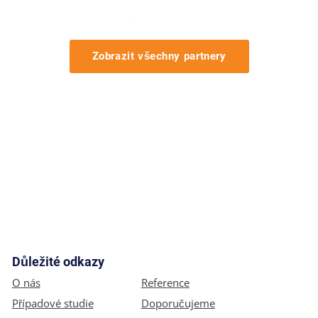
Zobrazit všechny partnery
Důležité odkazy
O nás
Reference
Případové studie
Doporučujeme