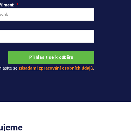
říjmení:
Přihlásit se k odběru
lasíte se
zásadami zpracování osobních údajů
.
cujeme