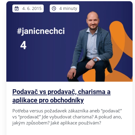
4. 6. 2015
4 minuty
Podavač vs prodavač, charisma a
aplikace pro obchodníky
Potřeba versus požadavek zákazníka aneb “podavač”
vs “prodavač” Jde vybudovat charisma? A pokud ano,
jakým způsobem? Jaké aplikace používám?