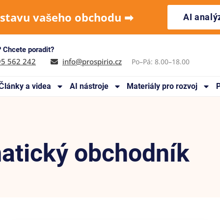
 stavu vašeho obchodu ➡︎
AI anal
 Chcete poradit?
95 562 242
info@prospirio.cz
Po–Pá: 8.00–18.00
Články a videa
AI nástroje
Materiály pro rozvoj
P
matický obchodník