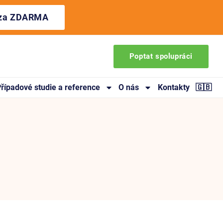
ýza ZDARMA
Poptat spolupráci
řípadové studie a reference
O nás
Kontakty
🇬🇧