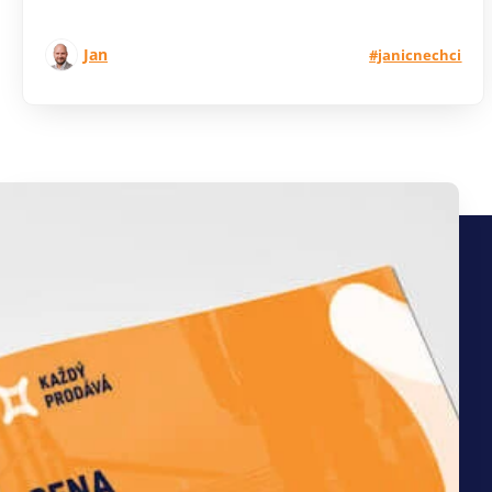
Jan
#janicnechci