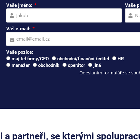
Vaše jméno:
Vaše p
Váš e-mail:
Vaše pozice:
majitel firmy/CEO
obchodní/finanční ředitel
HR
manažer
obchodník
operátor
jiná
Odeslaním formuláře se souh
ti a partneři, se kterými spolupra