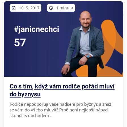
10. 5. 2017
1 minuta
Co s tím, když vám rodiče pořád mluví
do byznysu
Rodiče nepodporují vaše nadšení pro byznys a snaží
se vám do všeho mluvit? Proč není nejlepší nápad
skončit s obchodem ...