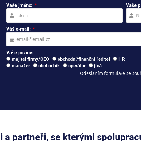
Vaše jméno:
Vaše p
Váš e-mail:
Vaše pozice:
majitel firmy/CEO
obchodní/finanční ředitel
HR
manažer
obchodník
operátor
jiná
Odeslaním formuláře se souh
ti a partneři, se kterými spolupra