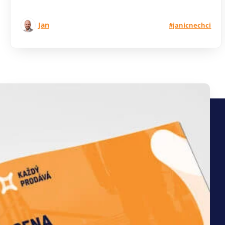
Jan
#janicnechci