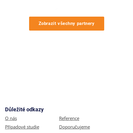
Zobrazit všechny partnery
Důležité odkazy
O nás
Reference
Případové studie
Doporučujeme