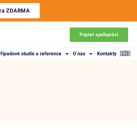
ýza ZDARMA
Poptat spolupráci
řípadové studie a reference
O nás
Kontakty
🇬🇧