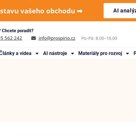
 stavu vašeho obchodu ➡︎
AI anal
 Chcete poradit?
95 562 242
info@prospirio.cz
Po–Pá: 8.00–18.00
Články a videa
AI nástroje
Materiály pro rozvoj
P