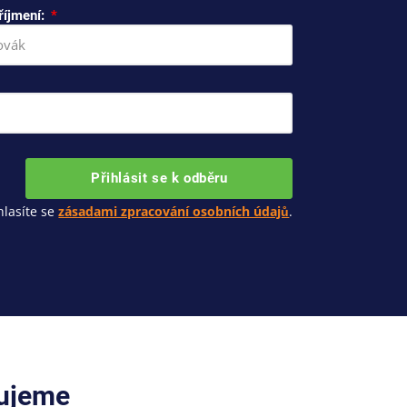
říjmení:
Přihlásit se k odběru
lasíte se
zásadami zpracování osobních údajů
.
cujeme