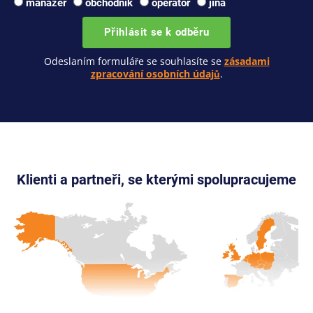
manažer
obchodník
operátor
jiná
Přihlásit se k odběru
Odeslaním formuláře se souhlasíte se
zásadami
zpracování osobních údajů
.
Klienti a partneři, se kterými spolupracujeme