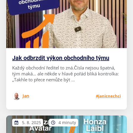
Jak odbrzdit výkon obchodního týmu
Každý obchodní ředitel to zná.Čísla nejsou špatná,
tým maká… ale někde v hlavě pořád bliká kontrolka:
„Takhle to přece nemůže být ...
Jan
#janicnechci
5. 8. 2025
4 minuty