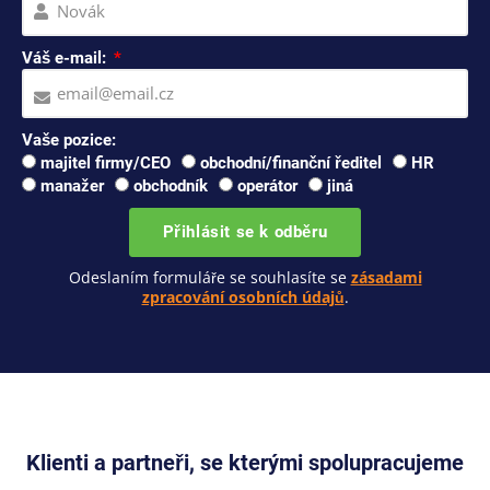
Váš e-mail:
Vaše pozice:
majitel firmy/CEO
obchodní/finanční ředitel
HR
manažer
obchodník
operátor
jiná
Přihlásit se k odběru
Odeslaním formuláře se souhlasíte se
zásadami
zpracování osobních údajů
.
Klienti a partneři, se kterými spolupracujeme