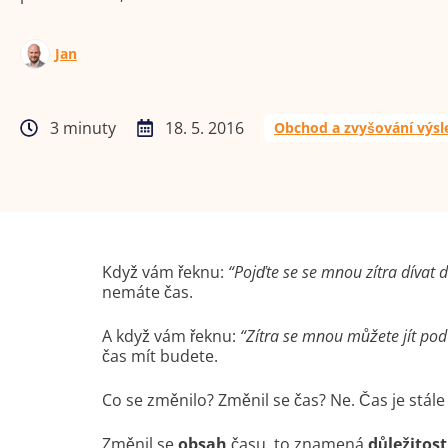
Jan
3 minuty
18. 5. 2016
Obchod a zvyšování výs
Když vám řeknu:
“Pojďte se se mnou zítra dívat 
nemáte čas.
A když vám řeknu:
“Zítra se mnou můžete jít pod
čas mít budete.
Co se změnilo? Změnil se čas? Ne. Čas je stále 
Změnil se
obsah
času, to znamená
důležitost