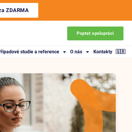
ýza ZDARMA
Poptat spolupráci
řípadové studie a reference
O nás
Kontakty
🇬🇧