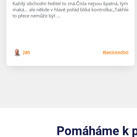
Každý obchodní ředitel to zná.Čísla nejsou špatná, tým
maká… ale někde v hlavě pořád bliká kontrolka:„Takhle
to přece nemůže být ...
Jan
#janicnechci
Pomáháme k pr