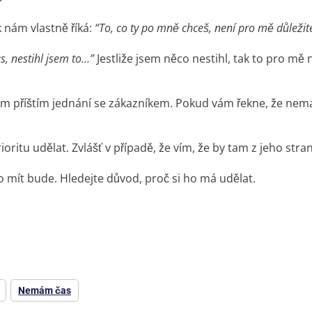
 nám vlastně říká:
“To, co ty po mně chceš, není pro mě důlež
 nestihl jsem to…”
Jestliže jsem něco nestihl, tak to pro mě 
em příštím jednání se zákazníkem. Pokud vám řekne, že nem
oritu udělat. Zvlášť v případě, že vím, že by tam z jeho stra
o mít bude. Hledejte důvod, proč si ho má udělat.
Nemám čas