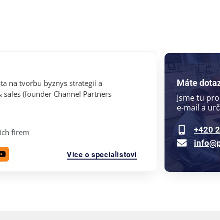
Máte dotaz
ta na tvorbu byznys strategií a
 sales (founder Channel Partners
Jsme tu pro
e-mail a ur
+420 2
ích firem
info@p
Více o specialistovi