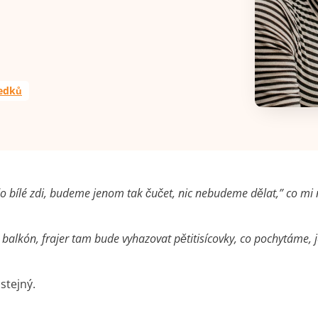
ledků
do bílé zdi, budeme jenom tak čučet, nic nebudeme dělat,” co mi
 balkón, frajer tam bude vyhazovat pětitisícovky, co pochytáme, 
stejný.
.