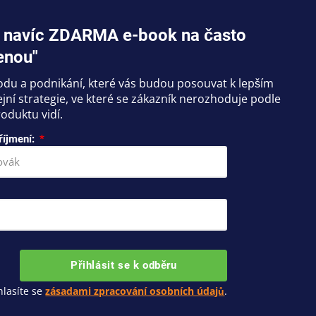
jte navíc ZDARMA e-book na často
enou"
hodu a podnikání, které vás budou posouvat k lepším
ní strategie, ve které se zákazník nerozhoduje podle
oduktu vidí.
říjmení:
Přihlásit se k odběru
lasíte se
zásadami zpracování osobních údajů
.