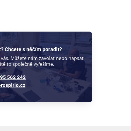
? Chcete s něčím poradit?
 vás. Můžete nám zavolat nebo napsat
čitě to společně vyřešíme.
95 562 242
rospirio.cz