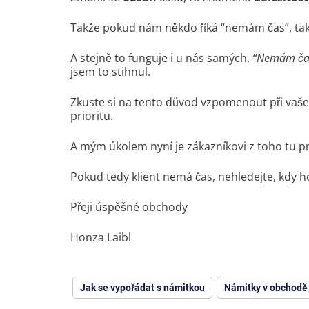
Takže pokud nám někdo říká “nemám čas”, tak
A stejně to funguje i u nás samých.
“Nemám čas,
jsem to stihnul.
Zkuste si na tento důvod vzpomenout při vaš
prioritu.
A mým úkolem nyní je zákazníkovi z toho tu pri
Pokud tedy klient nemá čas, nehledejte, kdy h
Přeji úspěšné obchody
Honza Laibl
Jak se vypořádat s námitkou
Námitky v obchodě