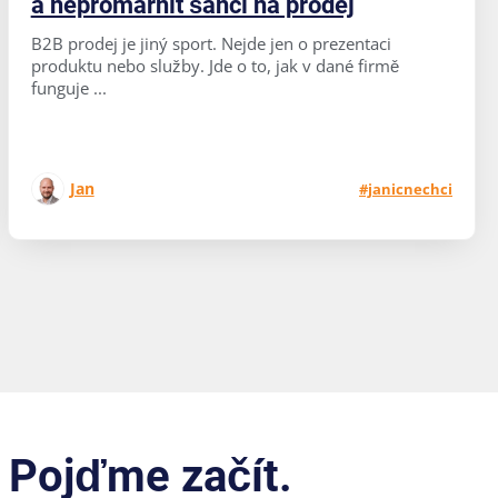
a nepromarnit šanci na prodej
B2B prodej je jiný sport. Nejde jen o prezentaci
produktu nebo služby. Jde o to, jak v dané firmě
funguje ...
Jan
#janicnechci
 Pojďme začít.