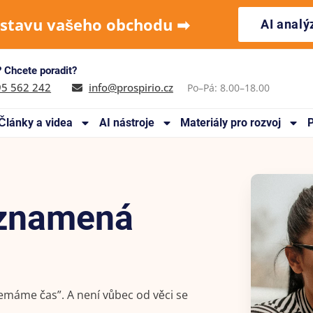
 stavu vašeho obchodu ➡︎
AI anal
 Chcete poradit?
95 562 242
info@prospirio.cz
Po–Pá: 8.00–18.00
Články a videa
AI nástroje
Materiály pro rozvoj
P
 znamená
máme čas”. A není vůbec od věci se