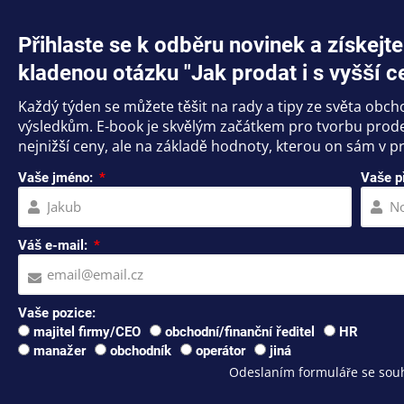
Přihlaste se k odběru novinek a získe
kladenou otázku "Jak prodat i s vyšší c
Každý týden se můžete těšit na rady a tipy ze světa obc
výsledkům. E-book je skvělým začátkem pro tvorbu prodej
nejnižší ceny, ale na základě hodnoty, kterou on sám v pr
Vaše jméno:
Vaše p
Váš e-mail:
Vaše pozice:
majitel firmy/CEO
obchodní/finanční ředitel
HR
manažer
obchodník
operátor
jiná
Odeslaním formuláře se souh