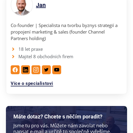
Jan
Co-founder | Specialista na tvorbu byznys strategií a
propojení marketing & sales (founder Channel
Partners holding)
18 let praxe
Majitel 8 obchodních firem
Více o specialistovi
Máte dotaz? Chcete s něčím poradit?
Jsme tu pro vás. Můžete nám zavolat nebo
napsat e-mail a určitě to společně vyřešíme.