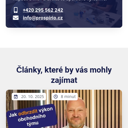
+420 295 562 242
info@prospirio.cz
Články, které by vás mohly
zajímat
20. 10. 2025
8 minut