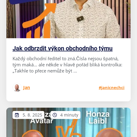
Jak odbrzdit výkon obchodního týmu
Každý obchodní ředitel to zná.Čísla nejsou špatná,
tým maká… ale někde v hlavě pořád bliká kontrolka:
„Takhle to přece nemůže být ...
Jan
#janicnechci
5. 8. 2025
4 minuty