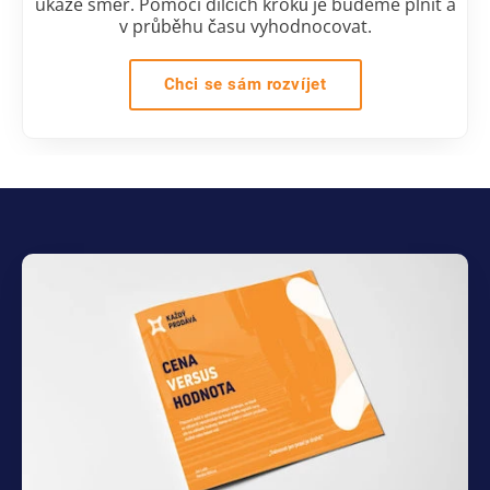
ukáže směr. Pomocí dílčích kroků je budeme plnit a
v průběhu času vyhodnocovat.
Chci se sám rozvíjet