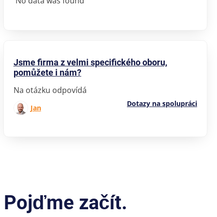
No data was found
Jsme firma z velmi specifického oboru,
pomůžete i nám?
Na otázku odpovídá
Dotazy na spolupráci
Jan
 Pojďme začít.