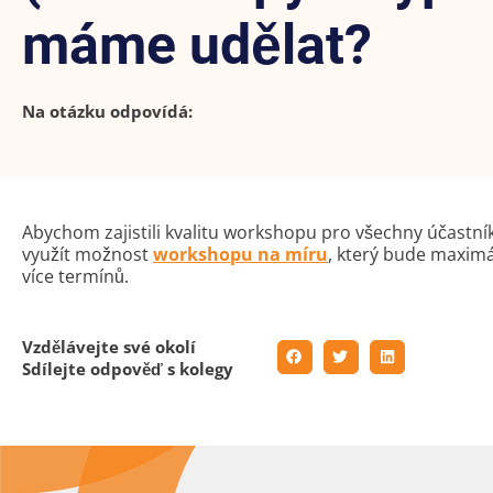
máme udělat?
Na otázku odpovídá:
Abychom zajistili kvalitu workshopu pro všechny účastníky
využít možnost
workshopu na míru
, který bude maximá
více termínů.
Vzdělávejte své okolí
Sdílejte odpověď s kolegy