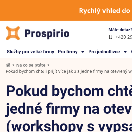
Rychlý vhled do
Máte dotaz?
+420 2
Služby pro velké firmy
Pro firmy
Pro jednotlivce
Na co se ptáte
Pokud bychom chtěli přijít více jak 3 z jedné firmy na otevřen
Pokud bychom chtěli
jedné firmy na ote
(workshopy s vypsa