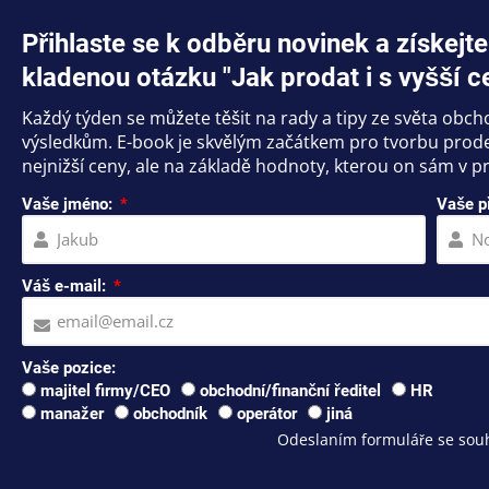
Přihlaste se k odběru novinek a získe
kladenou otázku "Jak prodat i s vyšší c
Každý týden se můžete těšit na rady a tipy ze světa obc
výsledkům. E-book je skvělým začátkem pro tvorbu prodej
nejnižší ceny, ale na základě hodnoty, kterou on sám v pr
Vaše jméno:
Vaše p
Váš e-mail:
Vaše pozice:
majitel firmy/CEO
obchodní/finanční ředitel
HR
manažer
obchodník
operátor
jiná
Odeslaním formuláře se souh