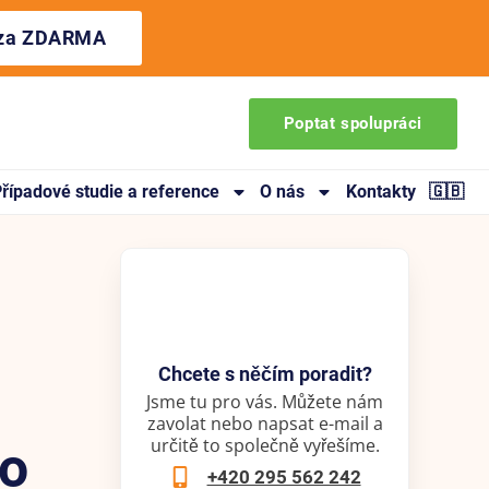
ýza ZDARMA
Poptat spolupráci
řípadové studie a reference
O nás
Kontakty
🇬🇧
Chcete s něčím poradit?
Jsme tu pro vás. Můžete nám
zavolat nebo napsat e-mail a
určitě to společně vyřešíme.
to
+420 295 562 242