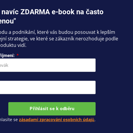
jte navíc ZDARMA e-book na často
enou"
hodu a podnikání, které vás budou posouvat k lepším
ní strategie, ve které se zákazník nerozhoduje podle
oduktu vidí.
říjmení:
Přihlásit se k odběru
lasíte se
zásadami zpracování osobních údajů
.