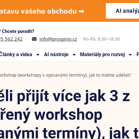
 stavu vašeho obchodu ➡︎
AI anal
 Chcete poradit?
95 562 242
info@prospirio.cz
Po–Pá: 8.00–18.00
Články a videa
AI nástroje
Materiály pro rozvoj
P
ý workshop (workshopy s vypsanými termíny), jak to máme udělat?
 přijít více jak 3 z
vřený workshop
nými termíny), jak 