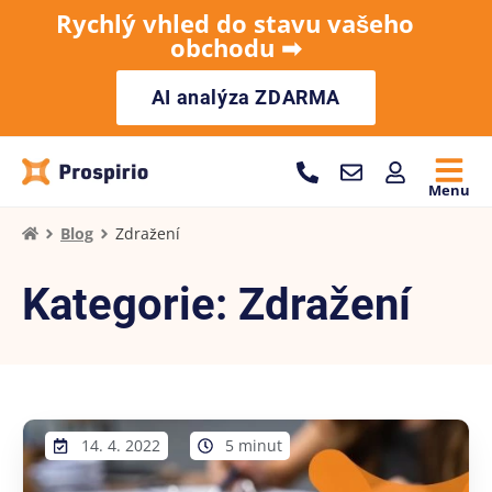
Rychlý vhled do stavu vašeho
obchodu ➡︎
AI analýza ZDARMA
Menu
Blog
Zdražení
Kategorie: Zdražení
14. 4. 2022
5 minut