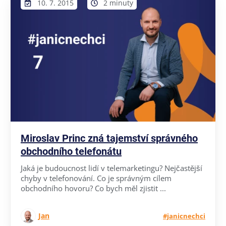
10. 7. 2015
2 minuty
Miroslav Princ zná tajemství správného
obchodního telefonátu
Jaká je budoucnost lidí v telemarketingu? Nejčastější
chyby v telefonování. Co je správným cílem
obchodního hovoru? Co bych měl zjistit ...
Jan
#janicnechci