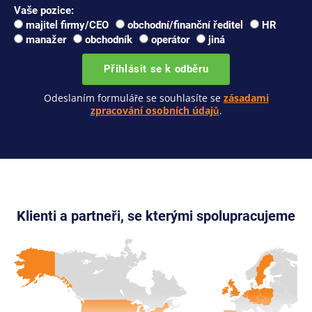
Vaše pozice:
majitel firmy/CEO
obchodní/finanční ředitel
HR
manažer
obchodník
operátor
jiná
Přihlásit se k odběru
Odeslaním formuláře se souhlasíte se
zásadami
zpracování osobních údajů
.
Klienti a partneři, se kterými spolupracujeme