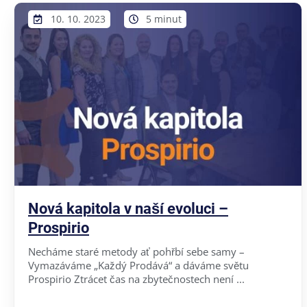
10. 10. 2023
5 minut
Nová kapitola v naší evoluci –
Prospirio
Necháme staré metody ať pohřbí sebe samy –
Vymazáváme „Každý Prodává“ a dáváme světu
Prospirio Ztrácet čas na zbytečnostech není ...