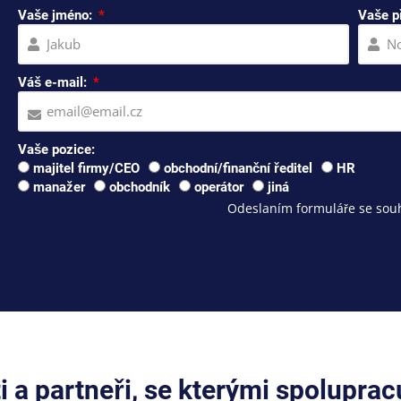
Vaše jméno:
Vaše p
Váš e-mail:
Vaše pozice:
majitel firmy/CEO
obchodní/finanční ředitel
HR
manažer
obchodník
operátor
jiná
Odeslaním formuláře se souh
ti a partneři, se kterými spolupra