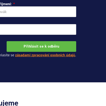
říjmení:
Přihlásit se k odběru
lasíte se
zásadami zpracování osobních údajů
.
cujeme