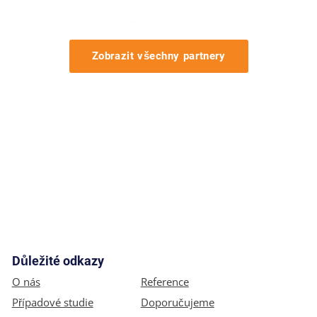
Zobrazit všechny partnery
Důležité odkazy
O nás
Reference
Případové studie
Doporučujeme