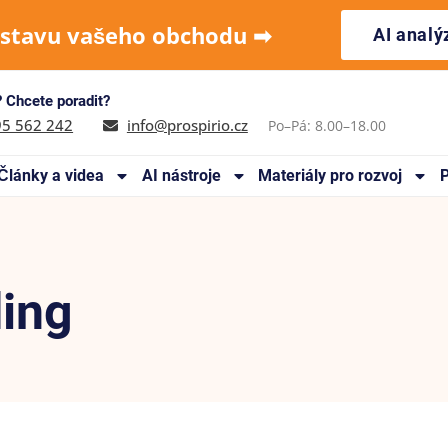
 stavu vašeho obchodu ➡︎
AI anal
 Chcete poradit?
95 562 242
info@prospirio.cz
Po–Pá: 8.00–18.00
Články a videa
AI nástroje
Materiály pro rozvoj
P
ding