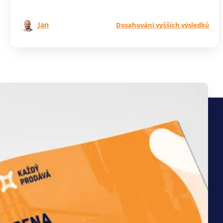
Jan
Dosahování vyšších výsledků