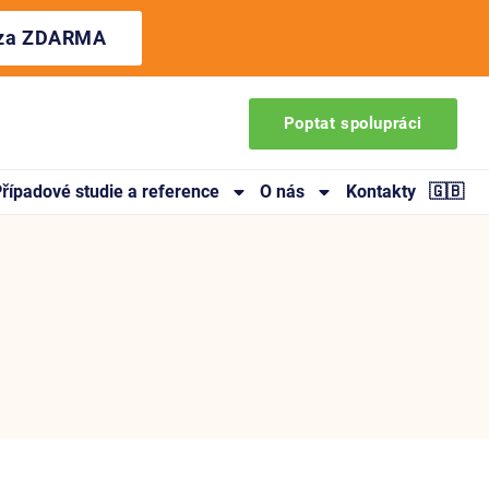
ýza ZDARMA
Poptat spolupráci
řípadové studie a reference
O nás
Kontakty
🇬🇧