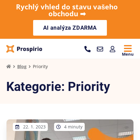
Rychlý vhled do stavu vašeho
obchodu ➡︎
AI analýza ZDARMA
Menu
Blog
Priority
Kategorie: Priority
22. 1. 2023
4 minuty