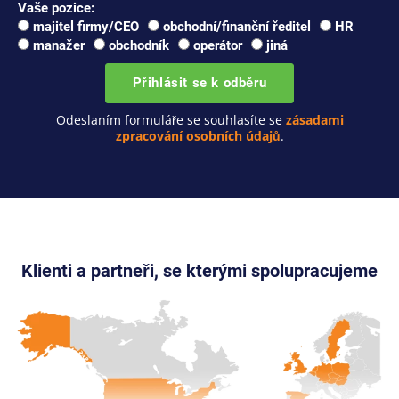
Vaše pozice:
majitel firmy/CEO
obchodní/finanční ředitel
HR
manažer
obchodník
operátor
jiná
Přihlásit se k odběru
Odeslaním formuláře se souhlasíte se
zásadami
zpracování osobních údajů
.
Klienti a partneři, se kterými spolupracujeme