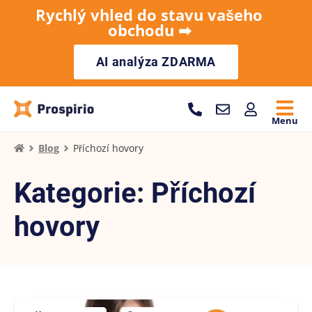
Rychlý vhled do stavu vašeho
obchodu ➡︎
AI analýza ZDARMA
Menu
Blog
Příchozí hovory
Kategorie: Příchozí
hovory