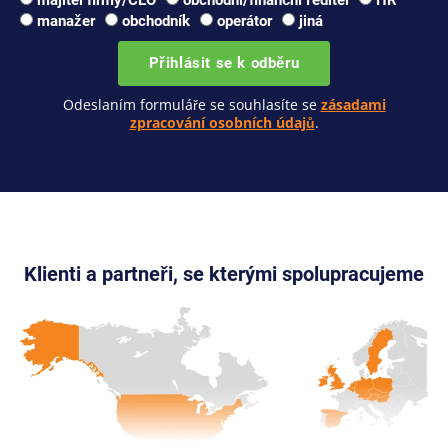
manažer
obchodník
operátor
jiná
Přihlásit se k odběru
Odeslaním formuláře se souhlasíte se
zásadami
zpracování osobních údajů
.
Klienti a partneři, se kterými spolupracujeme