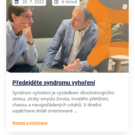
20. 7. 2022
6 minut
Předejděte syndromu vyhoření
Syndrom vyhoření je výsledkem dlouhotrvajícího
stresu, ztráty smyslu života, trvalého přetížení,
chaosu a neuspořádaných vztahů. V dnešní
uspěchané době orientované ...
Rozvoj a motivace