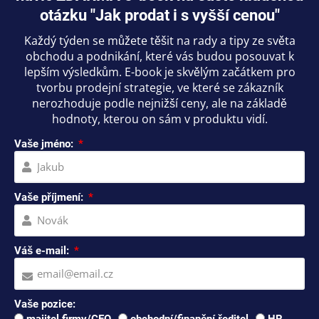
otázku "Jak prodat i s vyšší cenou"
Každý týden se můžete těšit na rady a tipy ze světa
obchodu a podnikání, které vás budou posouvat k
lepším výsledkům. E-book je skvělým začátkem pro
tvorbu prodejní strategie, ve které se zákazník
nerozhoduje podle nejnižší ceny, ale na základě
hodnoty, kterou on sám v produktu vidí.
Vaše jméno:
Vaše příjmení:
Váš e-mail:
Vaše pozice:
majitel firmy/CEO
obchodní/finanční ředitel
HR