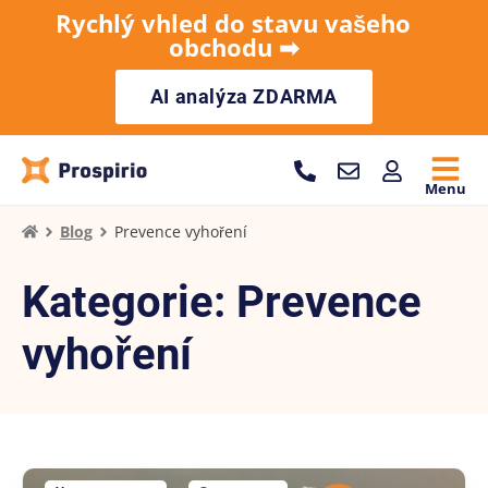
Rychlý vhled do stavu vašeho
obchodu ➡︎
AI analýza ZDARMA
Menu
Blog
Prevence vyhoření
Kategorie: Prevence
vyhoření