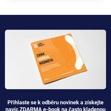
Přihlaste se k odběru novinek a získejte
navíc ZDARMA e-book na často kladenou