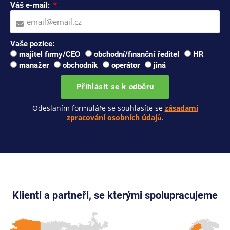
Váš e-mail:
Vaše pozice:
majitel firmy/CEO
obchodní/finanční ředitel
HR
manažer
obchodník
operátor
jiná
Přihlásit se k odběru
Odeslaním formuláře se souhlasíte se
zásadami
zpracování osobních údajů
.
Klienti a partneři, se kterými spolupracujeme