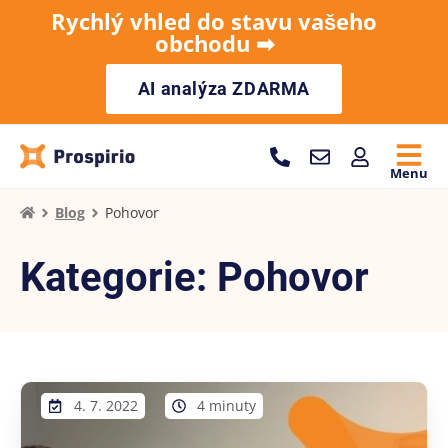
Rychlý vhled do stavu vašeho
obchodu ➡︎
AI analýza ZDARMA
Menu
Blog
Pohovor
Kategorie: Pohovor
4. 7. 2022
4 minuty