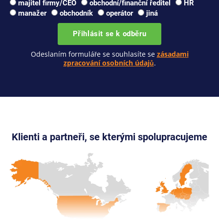
majitel firmy/CEO
obchodní/finanční ředitel
HR
manažer
obchodník
operátor
jiná
Přihlásit se k odběru
Odeslaním formuláře se souhlasíte se
zásadami
zpracování osobních údajů
.
Klienti a partneři, se kterými spolupracujeme