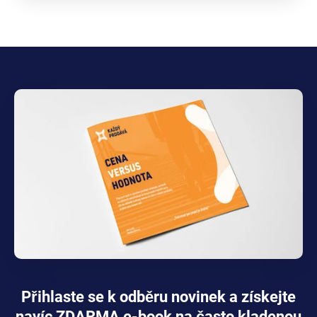
Přihlaste se k odběru novinek a získejte
navíc ZDARMA e-book na často kladenou