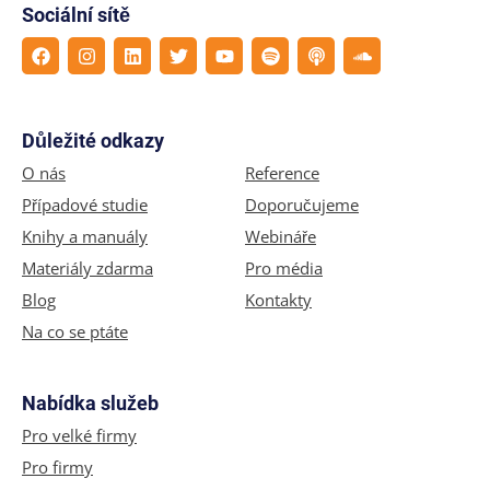
Sociální sítě
Důležité odkazy
O nás
Reference
Případové studie
Doporučujeme
Knihy a manuály
Webináře
Materiály zdarma
Pro média
Blog
Kontakty
Na co se ptáte
Nabídka služeb
Pro velké firmy
Pro firmy