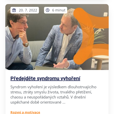
20. 7. 2022
6 minut
Předejděte syndromu vyhoření
Syndrom vyhoření je výsledkem dlouhotrvajícího
stresu, ztráty smyslu života, trvalého přetížení,
chaosu a neuspořádaných vztahů. V dnešní
uspěchané době orientované ...
Rozvoj a motivace