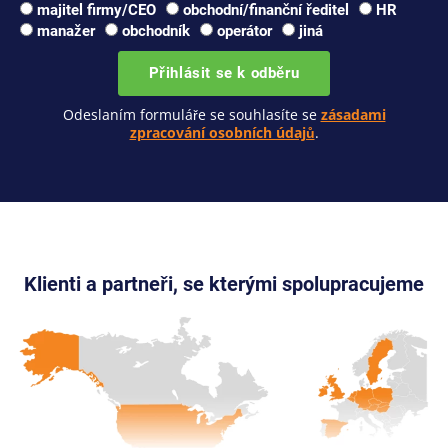
majitel firmy/CEO
obchodní/finanční ředitel
HR
manažer
obchodník
operátor
jiná
Přihlásit se k odběru
Odeslaním formuláře se souhlasíte se
zásadami
zpracování osobních údajů
.
Klienti a partneři, se kterými spolupracujeme