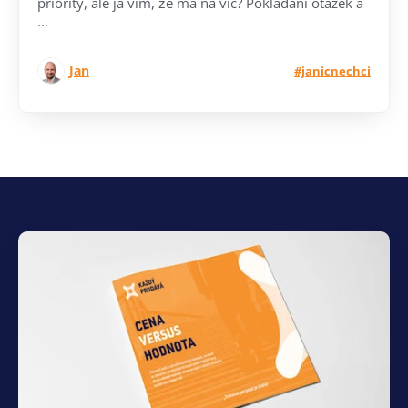
priority, ale já vím, že má na víc? Pokládání otázek a
...
Jan
#janicnechci