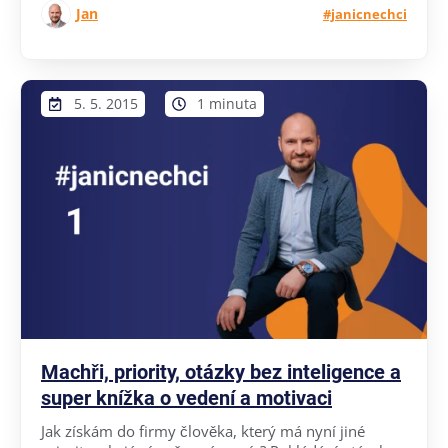
Jan
#janicnechci
5. 5. 2015
1 minuta
Machři, priority, otázky bez inteligence a
super knížka o vedení a motivaci
Jak získám do firmy člověka, který má nyní jiné