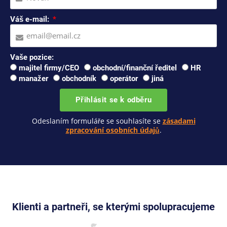
Váš e-mail:
Vaše pozice:
majitel firmy/CEO
obchodní/finanční ředitel
HR
manažer
obchodník
operátor
jiná
Přihlásit se k odběru
Odeslaním formuláře se souhlasíte se
zásadami
zpracování osobních údajů
.
Klienti a partneři, se kterými spolupracujeme