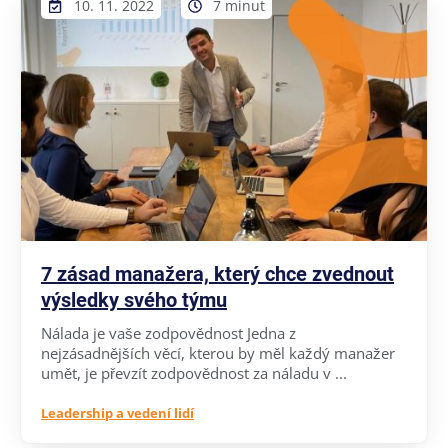
10. 11. 2022
7 minut
7 zásad manažera, který chce zvednout
výsledky svého týmu
Nálada je vaše zodpovědnost Jedna z
nejzásadnějších věcí, kterou by měl každý manažer
umět, je převzít zodpovědnost za náladu v ...
Leadership a vedení lidí