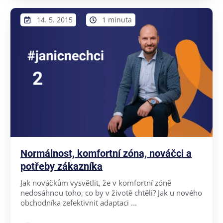
14. 5. 2015
1 minuta
Normálnost, komfortní zóna, nováčci a
potřeby zákazníka
Jak nováčkům vysvětlit, že v komfortní zóně
nedosáhnou toho, co by v životě chtěli? Jak u nového
obchodníka zefektivnit adaptaci ...