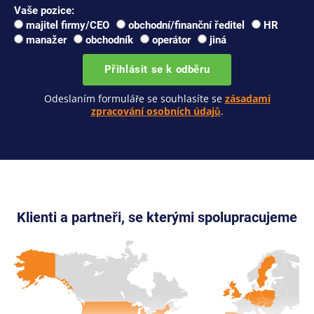
Vaše pozice:
majitel firmy/CEO
obchodní/finanční ředitel
HR
manažer
obchodník
operátor
jiná
Přihlásit se k odběru
Odeslaním formuláře se souhlasíte se
zásadami
zpracování osobních údajů
.
Klienti a partneři, se kterými spolupracujeme