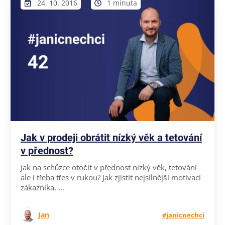
24. 10. 2016
1 minuta
Jak v prodeji obrátit nízký věk a tetování
v přednost?
Jak na schůzce otočit v přednost nízký věk, tetování
ale i třeba třes v rukou? Jak zjistit nejsilnější motivaci
zákazníka, ...
Jan
#janicnechci