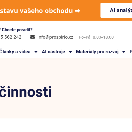
 stavu vašeho obchodu ➡︎
AI anal
 Chcete poradit?
95 562 242
info@prospirio.cz
Po–Pá: 8.00–18.00
Články a videa
AI nástroje
Materiály pro rozvoj
P
činnosti