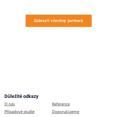
Zobrazit všechny partnery
Důležité odkazy
O nás
Reference
Případové studie
Doporučujeme