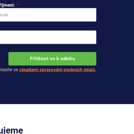
říjmení:
Přihlásit se k odběru
lasíte se
zásadami zpracování osobních údajů
.
cujeme