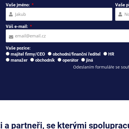
Vaše jméno:
Vaše p
Váš e-mail:
Vaše pozice:
majitel firmy/CEO
obchodní/finanční ředitel
HR
manažer
obchodník
operátor
jiná
Odeslaním formuláře se souh
ti a partneři, se kterými spolupra