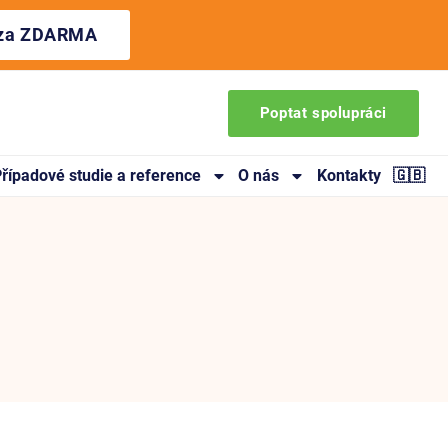
ýza ZDARMA
Poptat spolupráci
řípadové studie a reference
O nás
Kontakty
🇬🇧